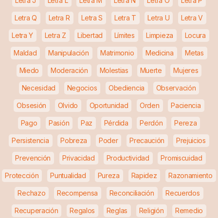
Letra J
Letra L
Letra M
Letra N
Letra O
Letra P
Letra Q
Letra R
Letra S
Letra T
Letra U
Letra V
Letra Y
Letra Z
Libertad
Límites
Limpieza
Locura
Maldad
Manipulación
Matrimonio
Medicina
Metas
Miedo
Moderación
Molestias
Muerte
Mujeres
Necesidad
Negocios
Obediencia
Observación
Obsesión
Olvido
Oportunidad
Orden
Paciencia
Pago
Pasión
Paz
Pérdida
Perdón
Pereza
Persistencia
Pobreza
Poder
Precaución
Prejuicios
Prevención
Privacidad
Productividad
Promiscuidad
Protección
Puntualidad
Pureza
Rapidez
Razonamiento
Rechazo
Recompensa
Reconciliación
Recuerdos
Recuperación
Regalos
Reglas
Religión
Remedio