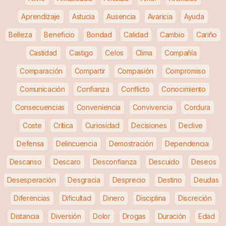
Aprendizaje
Astucia
Ausencia
Avaricia
Ayuda
Belleza
Beneficio
Bondad
Calidad
Cambio
Cariño
Castidad
Castigo
Celos
Clima
Compañía
Comparación
Compartir
Compasión
Compromiso
Comunicación
Confianza
Conflicto
Conocimiento
Consecuencias
Conveniencia
Convivencia
Cordura
Coste
Crítica
Curiosidad
Decisiones
Declive
Defensa
Delincuencia
Demostración
Dependencia
Descanso
Descaro
Desconfianza
Descuido
Deseos
Desesperación
Desgracia
Desprecio
Destino
Deudas
Diferencias
Dificultad
Dinero
Disciplina
Discreción
Distancia
Diversión
Dolor
Drogas
Duración
Edad