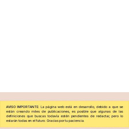
AVISO IMPORTANTE:
La página web está en desarrollo, debido a que se
están creando miles de publicaciones, es posible que algunas de las
definiciones que buscas todavía estén pendientes de redactar, pero lo
estarán todas en el futuro. Gracias por tu paciencia.