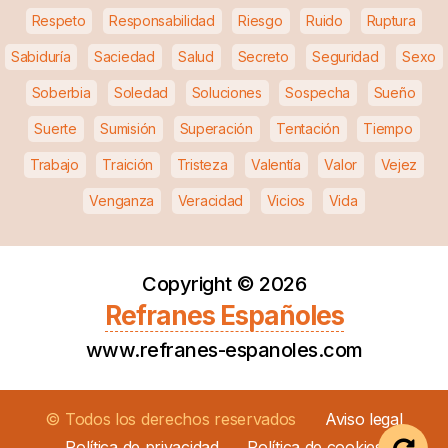
Respeto
Responsabilidad
Riesgo
Ruido
Ruptura
Sabiduría
Saciedad
Salud
Secreto
Seguridad
Sexo
Soberbia
Soledad
Soluciones
Sospecha
Sueño
Suerte
Sumisión
Superación
Tentación
Tiempo
Trabajo
Traición
Tristeza
Valentía
Valor
Vejez
Venganza
Veracidad
Vicios
Vida
Copyright ©
2026
Refranes Españoles
www.refranes-espanoles.com
© Todos los derechos reservados
Aviso legal
Política de privacidad
Política de cookies