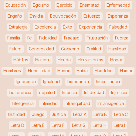
Educación
Egoísmo
Ejercicio
Enemistad
Enfermedad
Engaño
Envidia
Equivocación
Esfuerzo
Esperanza
Estrategia
Excelencia
Éxito
Experiencia
Falsedad
Familia
Fe
Fidelidad
Fracaso
Frustración
Fuerza
Futuro
Generosidad
Gobierno
Gratitud
Habilidad
Hábitos
Hambre
Herida
Herramientas
Hogar
Hombres
Honestidad
Honor
Huída
Humildad
Humor
Ignorancia
Igualdad
Importancia
Inconstancia
Indiferencia
Ineptitud
Infancia
Infidelidad
Injusticia
Inteligencia
Intimidad
Intranquilidad
Intransigencia
Inutilidad
Juego
Justicia
Letra A
Letra B
Letra C
Letra D
Letra E
Letra F
Letra G
Letra H
Letra I