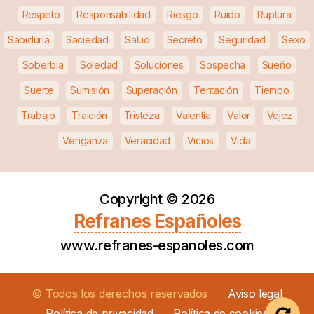
Respeto
Responsabilidad
Riesgo
Ruido
Ruptura
Sabiduría
Saciedad
Salud
Secreto
Seguridad
Sexo
Soberbia
Soledad
Soluciones
Sospecha
Sueño
Suerte
Sumisión
Superación
Tentación
Tiempo
Trabajo
Traición
Tristeza
Valentía
Valor
Vejez
Venganza
Veracidad
Vicios
Vida
Copyright ©
2026
Refranes Españoles
www.refranes-espanoles.com
© Todos los derechos reservados
Aviso legal
Política de privacidad
Política de cookies