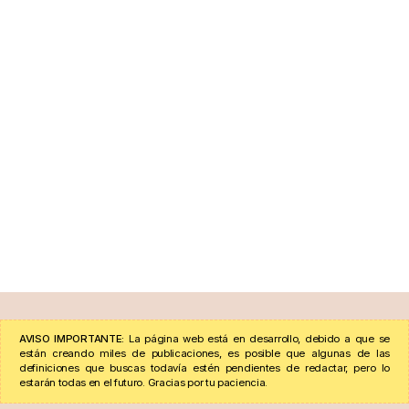
AVISO IMPORTANTE:
La página web está en desarrollo, debido a que se
están creando miles de publicaciones, es posible que algunas de las
definiciones que buscas todavía estén pendientes de redactar, pero lo
estarán todas en el futuro. Gracias por tu paciencia.