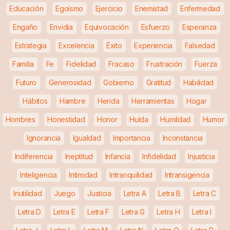
Educación
Egoísmo
Ejercicio
Enemistad
Enfermedad
Engaño
Envidia
Equivocación
Esfuerzo
Esperanza
Estrategia
Excelencia
Éxito
Experiencia
Falsedad
Familia
Fe
Fidelidad
Fracaso
Frustración
Fuerza
Futuro
Generosidad
Gobierno
Gratitud
Habilidad
Hábitos
Hambre
Herida
Herramientas
Hogar
Hombres
Honestidad
Honor
Huída
Humildad
Humor
Ignorancia
Igualdad
Importancia
Inconstancia
Indiferencia
Ineptitud
Infancia
Infidelidad
Injusticia
Inteligencia
Intimidad
Intranquilidad
Intransigencia
Inutilidad
Juego
Justicia
Letra A
Letra B
Letra C
Letra D
Letra E
Letra F
Letra G
Letra H
Letra I