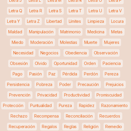
Letra J
Letra L
Letra M
Letra N
Letra O
Letra P
Letra Q
Letra R
Letra S
Letra T
Letra U
Letra V
Letra Y
Letra Z
Libertad
Límites
Limpieza
Locura
Maldad
Manipulación
Matrimonio
Medicina
Metas
Miedo
Moderación
Molestias
Muerte
Mujeres
Necesidad
Negocios
Obediencia
Observación
Obsesión
Olvido
Oportunidad
Orden
Paciencia
Pago
Pasión
Paz
Pérdida
Perdón
Pereza
Persistencia
Pobreza
Poder
Precaución
Prejuicios
Prevención
Privacidad
Productividad
Promiscuidad
Protección
Puntualidad
Pureza
Rapidez
Razonamiento
Rechazo
Recompensa
Reconciliación
Recuerdos
Recuperación
Regalos
Reglas
Religión
Remedio