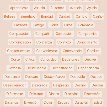
Aprendizaje
Astucia
Ausencia
Avaricia
Ayuda
Belleza
Beneficio
Bondad
Calidad
Cambio
Cariño
Castidad
Castigo
Celos
Clima
Compañía
Comparación
Compartir
Compasión
Compromiso
Comunicación
Confianza
Conflicto
Conocimiento
Consecuencias
Conveniencia
Convivencia
Cordura
Coste
Crítica
Curiosidad
Decisiones
Declive
Defensa
Delincuencia
Demostración
Dependencia
Descanso
Descaro
Desconfianza
Descuido
Deseos
Desesperación
Desgracia
Desprecio
Destino
Deudas
Diferencias
Dificultad
Dinero
Disciplina
Discreción
Distancia
Diversión
Dolor
Drogas
Duración
Edad