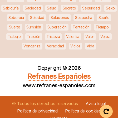
Sabiduría
Saciedad
Salud
Secreto
Seguridad
Sexo
Soberbia
Soledad
Soluciones
Sospecha
Sueño
Suerte
Sumisión
Superación
Tentación
Tiempo
Trabajo
Traición
Tristeza
Valentía
Valor
Vejez
Venganza
Veracidad
Vicios
Vida
Copyright ©
2026
Refranes Españoles
www.refranes-espanoles.com
© Todos los derechos reservados
Aviso legal
Política de privacidad
Política de cookies