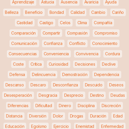
Aprendizaje
Astucia
Ausencia
Avaricia
Ayuda
Belleza
Beneficio
Bondad
Calidad
Cambio
Cariño
Castidad
Castigo
Celos
Clima
Compañía
Comparación
Compartir
Compasión
Compromiso
Comunicación
Confianza
Conflicto
Conocimiento
Consecuencias
Conveniencia
Convivencia
Cordura
Coste
Crítica
Curiosidad
Decisiones
Declive
Defensa
Delincuencia
Demostración
Dependencia
Descanso
Descaro
Desconfianza
Descuido
Deseos
Desesperación
Desgracia
Desprecio
Destino
Deudas
Diferencias
Dificultad
Dinero
Disciplina
Discreción
Distancia
Diversión
Dolor
Drogas
Duración
Edad
Educación
Egoísmo
Ejercicio
Enemistad
Enfermedad