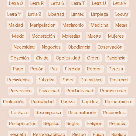
Letra Q
Letra R
Letra S
Letra T
Letra U
Letra V
Letra Y
Letra Z
Libertad
Límites
Limpieza
Locura
Maldad
Manipulación
Matrimonio
Medicina
Metas
Miedo
Moderación
Molestias
Muerte
Mujeres
Necesidad
Negocios
Obediencia
Observación
Obsesión
Olvido
Oportunidad
Orden
Paciencia
Pago
Pasión
Paz
Pérdida
Perdón
Pereza
Persistencia
Pobreza
Poder
Precaución
Prejuicios
Prevención
Privacidad
Productividad
Promiscuidad
Protección
Puntualidad
Pureza
Rapidez
Razonamiento
Rechazo
Recompensa
Reconciliación
Recuerdos
Recuperación
Regalos
Reglas
Religión
Remedio
Respeto
Responsabilidad
Riesgo
Ruido
Ruptura