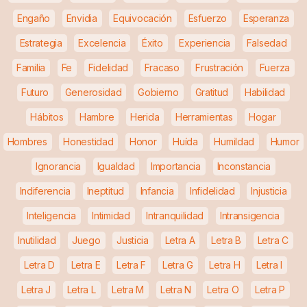
Engaño
Envidia
Equivocación
Esfuerzo
Esperanza
Estrategia
Excelencia
Éxito
Experiencia
Falsedad
Familia
Fe
Fidelidad
Fracaso
Frustración
Fuerza
Futuro
Generosidad
Gobierno
Gratitud
Habilidad
Hábitos
Hambre
Herida
Herramientas
Hogar
Hombres
Honestidad
Honor
Huída
Humildad
Humor
Ignorancia
Igualdad
Importancia
Inconstancia
Indiferencia
Ineptitud
Infancia
Infidelidad
Injusticia
Inteligencia
Intimidad
Intranquilidad
Intransigencia
Inutilidad
Juego
Justicia
Letra A
Letra B
Letra C
Letra D
Letra E
Letra F
Letra G
Letra H
Letra I
Letra J
Letra L
Letra M
Letra N
Letra O
Letra P