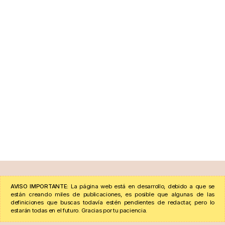
AVISO IMPORTANTE:
La página web está en desarrollo, debido a que se
están creando miles de publicaciones, es posible que algunas de las
definiciones que buscas todavía estén pendientes de redactar, pero lo
estarán todas en el futuro. Gracias por tu paciencia.