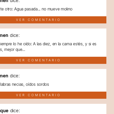
men
dice:
te otro: Agua pasada... no mueve molino
VER COMENTARIO
men
dice:
iempre lo he oído: A las diez, en la cama estés, y si es
s, mejor que...
VER COMENTARIO
men
dice:
labras necias, oídos sordos
VER COMENTARIO
lque
dice: