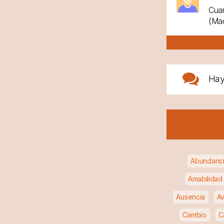
Cuan
(Mad
Ha
Abundanc
Amabilidad
Ausencia
Av
Cambio
C