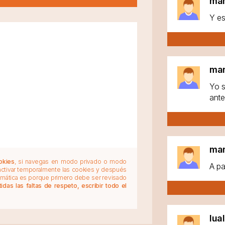
ma
Y es
ma
Yo s
ante
ma
okies
, si navegas en modo privado o modo
A pa
 activar temporalmente las cookies y después
tomática es porque primero debe ser revisado
das las faltas de respeto, escribir todo el
lua