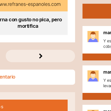
rna con gusto no pica, pero
mortifica
ma
Y es
cobi
ma
entario
Y es
leva
os