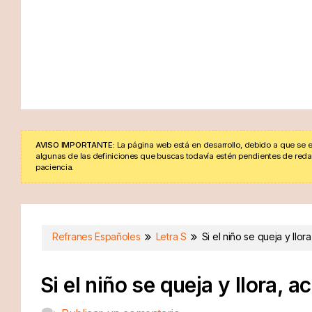
AVISO IMPORTANTE:
La página web está en desarrollo, debido a que se e
algunas de las definiciones que buscas todavía estén pendientes de redacta
paciencia.
Refranes Españoles
Letra S
Si el niño se queja y llo
Si el niño se queja y llora,