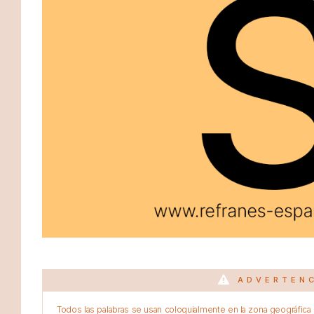
ADVERTEN
Todos las palabras se usan coloquialmente en la zona geográfica d