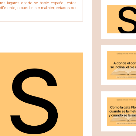
tros lugares donde se hable español, estos
diferente, o puedan ser malinterpretados por