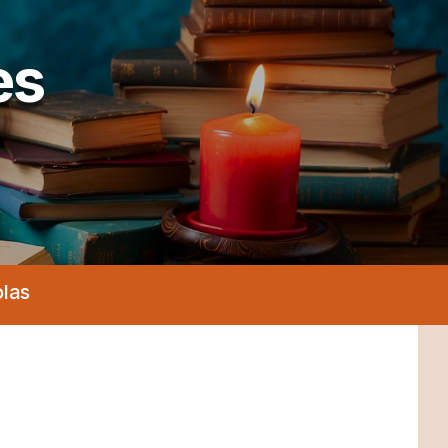
es
olas