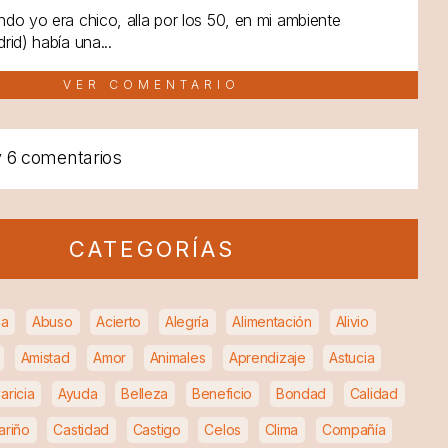
do yo era chico, alla por los 50, en mi ambiente
rid) había una...
VER COMENTARIO
y
6 comentarios
CATEGORÍAS
ia
Abuso
Acierto
Alegría
Alimentación
Alivio
Amistad
Amor
Animales
Aprendizaje
Astucia
aricia
Ayuda
Belleza
Beneficio
Bondad
Calidad
ariño
Castidad
Castigo
Celos
Clima
Compañía