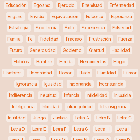
Educación
Egoísmo
Ejercicio
Enemistad
Enfermedad
Engaño
Envidia
Equivocación
Esfuerzo
Esperanza
Estrategia
Excelencia
Éxito
Experiencia
Falsedad
Familia
Fe
Fidelidad
Fracaso
Frustración
Fuerza
Futuro
Generosidad
Gobierno
Gratitud
Habilidad
Hábitos
Hambre
Herida
Herramientas
Hogar
Hombres
Honestidad
Honor
Huída
Humildad
Humor
Ignorancia
Igualdad
Importancia
Inconstancia
Indiferencia
Ineptitud
Infancia
Infidelidad
Injusticia
Inteligencia
Intimidad
Intranquilidad
Intransigencia
Inutilidad
Juego
Justicia
Letra A
Letra B
Letra C
Letra D
Letra E
Letra F
Letra G
Letra H
Letra I