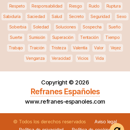
Respeto
Responsabilidad
Riesgo
Ruido
Ruptura
Sabiduría
Saciedad
Salud
Secreto
Seguridad
Sexo
Soberbia
Soledad
Soluciones
Sospecha
Sueño
Suerte
Sumisión
Superación
Tentación
Tiempo
Trabajo
Traición
Tristeza
Valentía
Valor
Vejez
Venganza
Veracidad
Vicios
Vida
Copyright ©
2026
Refranes Españoles
www.refranes-espanoles.com
© Todos los derechos reservados
Aviso legal
Política de privacidad
Política de cookies