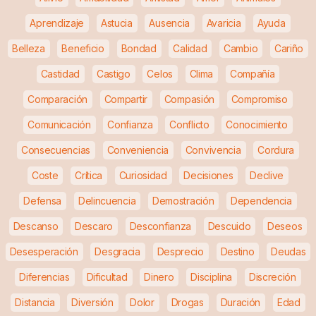
Aprendizaje
Astucia
Ausencia
Avaricia
Ayuda
Belleza
Beneficio
Bondad
Calidad
Cambio
Cariño
Castidad
Castigo
Celos
Clima
Compañía
Comparación
Compartir
Compasión
Compromiso
Comunicación
Confianza
Conflicto
Conocimiento
Consecuencias
Conveniencia
Convivencia
Cordura
Coste
Crítica
Curiosidad
Decisiones
Declive
Defensa
Delincuencia
Demostración
Dependencia
Descanso
Descaro
Desconfianza
Descuido
Deseos
Desesperación
Desgracia
Desprecio
Destino
Deudas
Diferencias
Dificultad
Dinero
Disciplina
Discreción
Distancia
Diversión
Dolor
Drogas
Duración
Edad