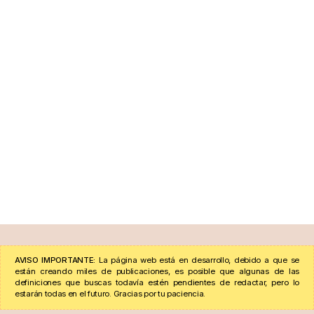
AVISO IMPORTANTE:
La página web está en desarrollo, debido a que se
están creando miles de publicaciones, es posible que algunas de las
definiciones que buscas todavía estén pendientes de redactar, pero lo
estarán todas en el futuro. Gracias por tu paciencia.