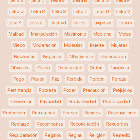
Letra J
Letra L
Letra M
Letra N
Letra O
Letra P
Letra Q
Letra R
Letra S
Letra T
Letra U
Letra V
Letra Y
Letra Z
Libertad
Límites
Limpieza
Locura
Maldad
Manipulación
Matrimonio
Medicina
Metas
Miedo
Moderación
Molestias
Muerte
Mujeres
Necesidad
Negocios
Obediencia
Observación
Obsesión
Olvido
Oportunidad
Orden
Paciencia
Pago
Pasión
Paz
Pérdida
Perdón
Pereza
Persistencia
Pobreza
Poder
Precaución
Prejuicios
Prevención
Privacidad
Productividad
Promiscuidad
Protección
Puntualidad
Pureza
Rapidez
Razonamiento
Rechazo
Recompensa
Reconciliación
Recuerdos
Recuperación
Regalos
Reglas
Religión
Remedio