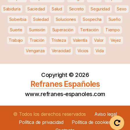
Sabiduría
Saciedad
Salud
Secreto
Seguridad
Sexo
Soberbia
Soledad
Soluciones
Sospecha
Sueño
Suerte
Sumisión
Superación
Tentación
Tiempo
Trabajo
Traición
Tristeza
Valentía
Valor
Vejez
Venganza
Veracidad
Vicios
Vida
Copyright ©
2026
Refranes Españoles
www.refranes-espanoles.com
© Todos los derechos reservados
Aviso legal
Política de privacidad
Política de cookies