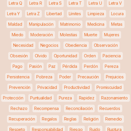
Letra Q
Letra R
Letra S
Letra T
Letra U
Letra V
Letra Y
Letra Z
Libertad
Límites
Limpieza
Locura
Maldad
Manipulación
Matrimonio
Medicina
Metas
Miedo
Moderación
Molestias
Muerte
Mujeres
Necesidad
Negocios
Obediencia
Observación
Obsesión
Olvido
Oportunidad
Orden
Paciencia
Pago
Pasión
Paz
Pérdida
Perdón
Pereza
Persistencia
Pobreza
Poder
Precaución
Prejuicios
Prevención
Privacidad
Productividad
Promiscuidad
Protección
Puntualidad
Pureza
Rapidez
Razonamiento
Rechazo
Recompensa
Reconciliación
Recuerdos
Recuperación
Regalos
Reglas
Religión
Remedio
Respeto
Responsabilidad
Riesgo
Ruido
Ruptura