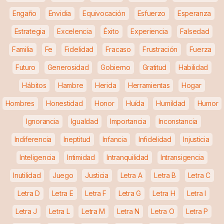
Engaño
Envidia
Equivocación
Esfuerzo
Esperanza
Estrategia
Excelencia
Éxito
Experiencia
Falsedad
Familia
Fe
Fidelidad
Fracaso
Frustración
Fuerza
Futuro
Generosidad
Gobierno
Gratitud
Habilidad
Hábitos
Hambre
Herida
Herramientas
Hogar
Hombres
Honestidad
Honor
Huída
Humildad
Humor
Ignorancia
Igualdad
Importancia
Inconstancia
Indiferencia
Ineptitud
Infancia
Infidelidad
Injusticia
Inteligencia
Intimidad
Intranquilidad
Intransigencia
Inutilidad
Juego
Justicia
Letra A
Letra B
Letra C
Letra D
Letra E
Letra F
Letra G
Letra H
Letra I
Letra J
Letra L
Letra M
Letra N
Letra O
Letra P