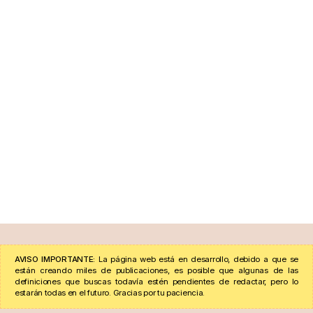
AVISO IMPORTANTE:
La página web está en desarrollo, debido a que se
están creando miles de publicaciones, es posible que algunas de las
definiciones que buscas todavía estén pendientes de redactar, pero lo
estarán todas en el futuro. Gracias por tu paciencia.