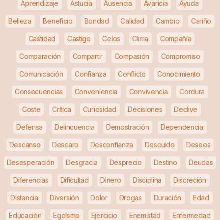
Aprendizaje
Astucia
Ausencia
Avaricia
Ayuda
Belleza
Beneficio
Bondad
Calidad
Cambio
Cariño
Castidad
Castigo
Celos
Clima
Compañía
Comparación
Compartir
Compasión
Compromiso
Comunicación
Confianza
Conflicto
Conocimiento
Consecuencias
Conveniencia
Convivencia
Cordura
Coste
Crítica
Curiosidad
Decisiones
Declive
Defensa
Delincuencia
Demostración
Dependencia
Descanso
Descaro
Desconfianza
Descuido
Deseos
Desesperación
Desgracia
Desprecio
Destino
Deudas
Diferencias
Dificultad
Dinero
Disciplina
Discreción
Distancia
Diversión
Dolor
Drogas
Duración
Edad
Educación
Egoísmo
Ejercicio
Enemistad
Enfermedad