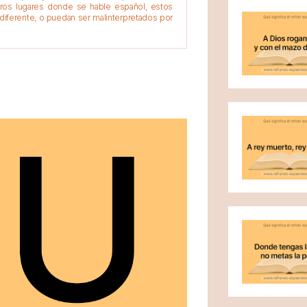
tros lugares donde se hable español, estos
diferente, o puedan ser malinterpretados por