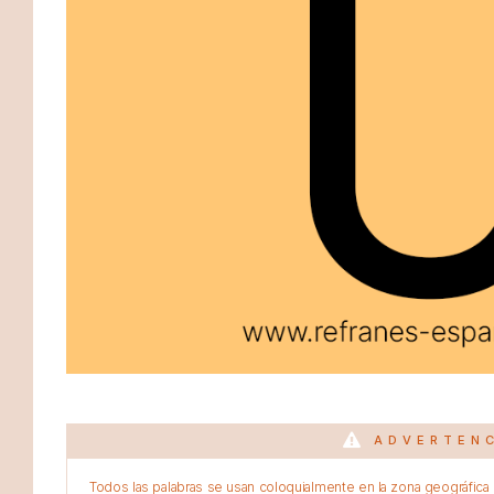
ADVERTEN
Todos las palabras se usan coloquialmente en la zona geográfica d