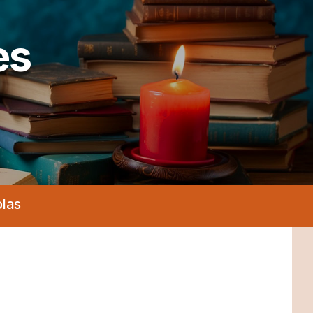
es
olas