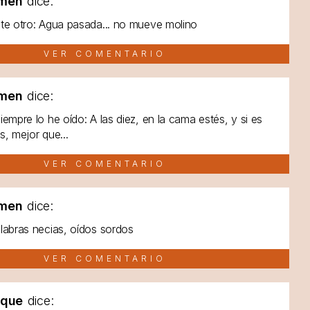
men
dice:
te otro: Agua pasada... no mueve molino
VER COMENTARIO
men
dice:
iempre lo he oído: A las diez, en la cama estés, y si es
s, mejor que...
VER COMENTARIO
men
dice:
labras necias, oídos sordos
VER COMENTARIO
lque
dice: