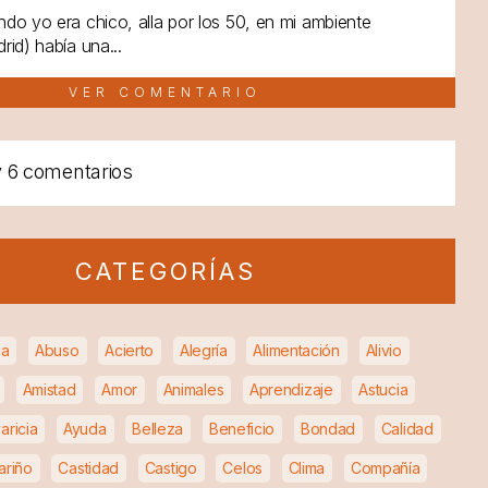
do yo era chico, alla por los 50, en mi ambiente
rid) había una...
VER COMENTARIO
y
6 comentarios
CATEGORÍAS
ia
Abuso
Acierto
Alegría
Alimentación
Alivio
Amistad
Amor
Animales
Aprendizaje
Astucia
aricia
Ayuda
Belleza
Beneficio
Bondad
Calidad
ariño
Castidad
Castigo
Celos
Clima
Compañía