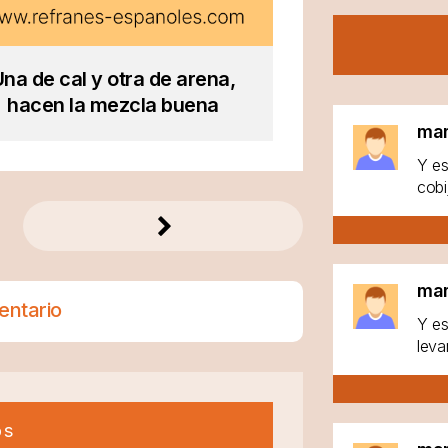
na de cal y otra de arena,
hacen la mezcla buena
ma
Y es
cobi
ma
entario
Y es
leva
os