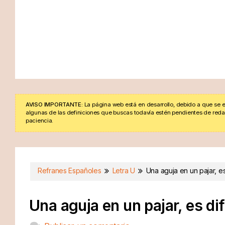
AVISO IMPORTANTE:
La página web está en desarrollo, debido a que se e
algunas de las definiciones que buscas todavía estén pendientes de redacta
paciencia.
Refranes Españoles
Letra U
Una aguja en un pajar, es
Una aguja en un pajar, es dif