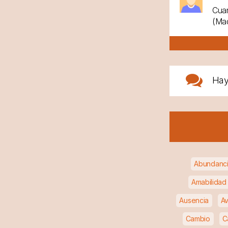
Cuan
(Mad
Ha
Abundanc
Amabilidad
Ausencia
Av
Cambio
C