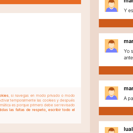
ma
Y es
ma
Yo s
ante
ma
okies
, si navegas en modo privado o modo
A pa
 activar temporalmente las cookies y después
tomática es porque primero debe ser revisado
das las faltas de respeto, escribir todo el
lua