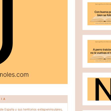
CIA
e España y sus territorios extrapeninsulares,