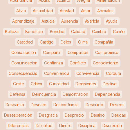
Abundancia
Abuso
Acierto
Alegría
Alimentación
Alivio
Amabilidad
Amistad
Amor
Animales
Aprendizaje
Astucia
Ausencia
Avaricia
Ayuda
Belleza
Beneficio
Bondad
Calidad
Cambio
Cariño
Castidad
Castigo
Celos
Clima
Compañía
Comparación
Compartir
Compasión
Compromiso
Comunicación
Confianza
Conflicto
Conocimiento
Consecuencias
Conveniencia
Convivencia
Cordura
Coste
Crítica
Curiosidad
Decisiones
Declive
Defensa
Delincuencia
Demostración
Dependencia
Descanso
Descaro
Desconfianza
Descuido
Deseos
Desesperación
Desgracia
Desprecio
Destino
Deudas
Diferencias
Dificultad
Dinero
Disciplina
Discreción