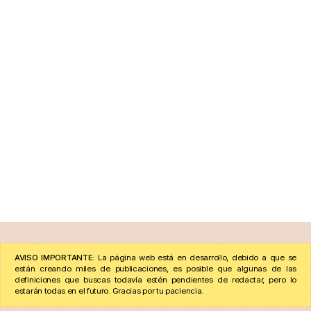
AVISO IMPORTANTE:
La página web está en desarrollo, debido a que se
están creando miles de publicaciones, es posible que algunas de las
definiciones que buscas todavía estén pendientes de redactar, pero lo
estarán todas en el futuro. Gracias por tu paciencia.