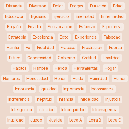
Distancia
Diversión
Dolor
Drogas
Duración
Edad
Educación
Egoísmo
Ejercicio
Enemistad
Enfermedad
Engaño
Envidia
Equivocación
Esfuerzo
Esperanza
Estrategia
Excelencia
Éxito
Experiencia
Falsedad
Familia
Fe
Fidelidad
Fracaso
Frustración
Fuerza
Futuro
Generosidad
Gobierno
Gratitud
Habilidad
Hábitos
Hambre
Herida
Herramientas
Hogar
Hombres
Honestidad
Honor
Huída
Humildad
Humor
Ignorancia
Igualdad
Importancia
Inconstancia
Indiferencia
Ineptitud
Infancia
Infidelidad
Injusticia
Inteligencia
Intimidad
Intranquilidad
Intransigencia
Inutilidad
Juego
Justicia
Letra A
Letra B
Letra C