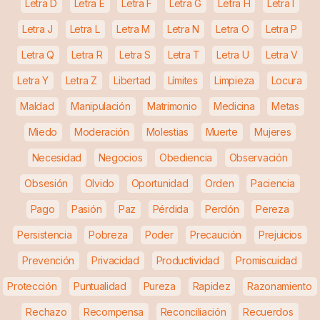
Letra D
Letra E
Letra F
Letra G
Letra H
Letra I
Letra J
Letra L
Letra M
Letra N
Letra O
Letra P
Letra Q
Letra R
Letra S
Letra T
Letra U
Letra V
Letra Y
Letra Z
Libertad
Límites
Limpieza
Locura
Maldad
Manipulación
Matrimonio
Medicina
Metas
Miedo
Moderación
Molestias
Muerte
Mujeres
Necesidad
Negocios
Obediencia
Observación
Obsesión
Olvido
Oportunidad
Orden
Paciencia
Pago
Pasión
Paz
Pérdida
Perdón
Pereza
Persistencia
Pobreza
Poder
Precaución
Prejuicios
Prevención
Privacidad
Productividad
Promiscuidad
Protección
Puntualidad
Pureza
Rapidez
Razonamiento
Rechazo
Recompensa
Reconciliación
Recuerdos