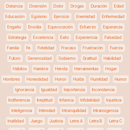
Distancia
Diversión
Dolor
Drogas
Duración
Edad
Educación
Egoísmo
Ejercicio
Enemistad
Enfermedad
Engaño
Envidia
Equivocación
Esfuerzo
Esperanza
Estrategia
Excelencia
Éxito
Experiencia
Falsedad
Familia
Fe
Fidelidad
Fracaso
Frustración
Fuerza
Futuro
Generosidad
Gobierno
Gratitud
Habilidad
Hábitos
Hambre
Herida
Herramientas
Hogar
Hombres
Honestidad
Honor
Huída
Humildad
Humor
Ignorancia
Igualdad
Importancia
Inconstancia
Indiferencia
Ineptitud
Infancia
Infidelidad
Injusticia
Inteligencia
Intimidad
Intranquilidad
Intransigencia
Inutilidad
Juego
Justicia
Letra A
Letra B
Letra C