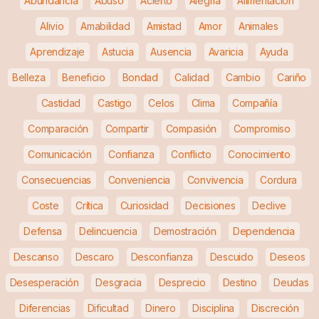
Abundancia
Abuso
Acierto
Alegría
Alimentación
Alivio
Amabilidad
Amistad
Amor
Animales
Aprendizaje
Astucia
Ausencia
Avaricia
Ayuda
Belleza
Beneficio
Bondad
Calidad
Cambio
Cariño
Castidad
Castigo
Celos
Clima
Compañía
Comparación
Compartir
Compasión
Compromiso
Comunicación
Confianza
Conflicto
Conocimiento
Consecuencias
Conveniencia
Convivencia
Cordura
Coste
Crítica
Curiosidad
Decisiones
Declive
Defensa
Delincuencia
Demostración
Dependencia
Descanso
Descaro
Desconfianza
Descuido
Deseos
Desesperación
Desgracia
Desprecio
Destino
Deudas
Diferencias
Dificultad
Dinero
Disciplina
Discreción