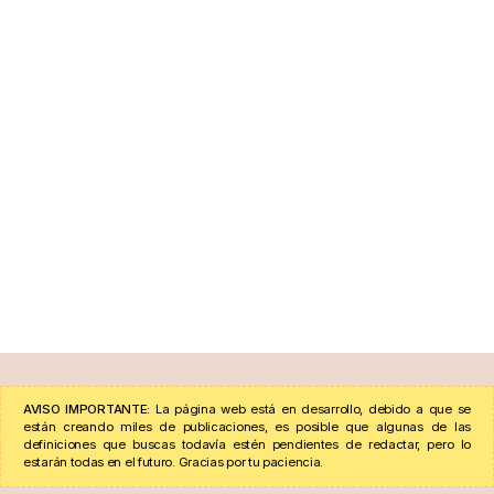
AVISO IMPORTANTE:
La página web está en desarrollo, debido a que se
están creando miles de publicaciones, es posible que algunas de las
definiciones que buscas todavía estén pendientes de redactar, pero lo
estarán todas en el futuro. Gracias por tu paciencia.