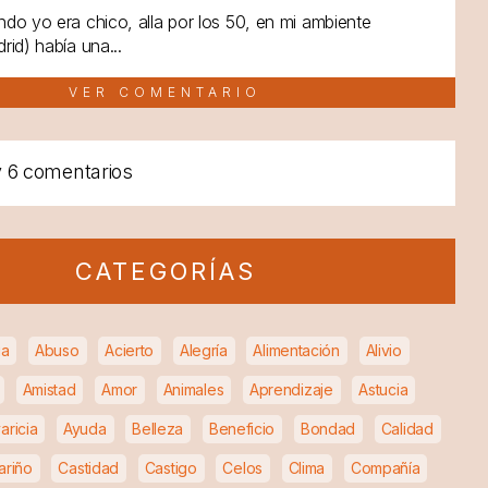
do yo era chico, alla por los 50, en mi ambiente
rid) había una...
VER COMENTARIO
y
6 comentarios
CATEGORÍAS
ia
Abuso
Acierto
Alegría
Alimentación
Alivio
Amistad
Amor
Animales
Aprendizaje
Astucia
aricia
Ayuda
Belleza
Beneficio
Bondad
Calidad
ariño
Castidad
Castigo
Celos
Clima
Compañía