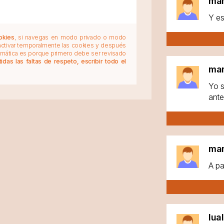
ma
Y es
okies
, si navegas en modo privado o modo
 activar temporalmente las cookies y después
tomática es porque primero debe ser revisado
das las faltas de respeto, escribir todo el
ma
Yo s
ante
ma
A pa
lua