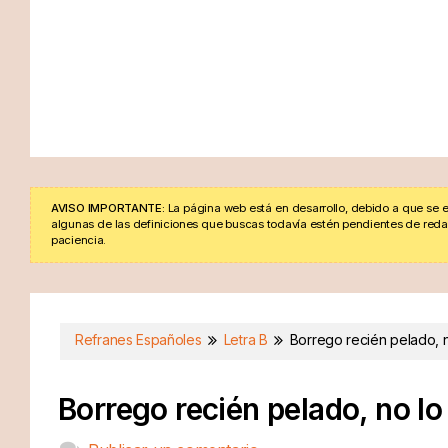
AVISO IMPORTANTE:
La página web está en desarrollo, debido a que se e
algunas de las definiciones que buscas todavía estén pendientes de redacta
paciencia.
Refranes Españoles
Letra B
Borrego recién pelado, n
Borrego recién pelado, no lo