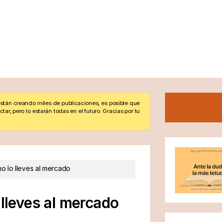
stán creando miles de publicaciones, es posible que
r, pero lo estarán todas en el futuro. Gracias por tu
o lo lleves al mercado
 lleves al mercado