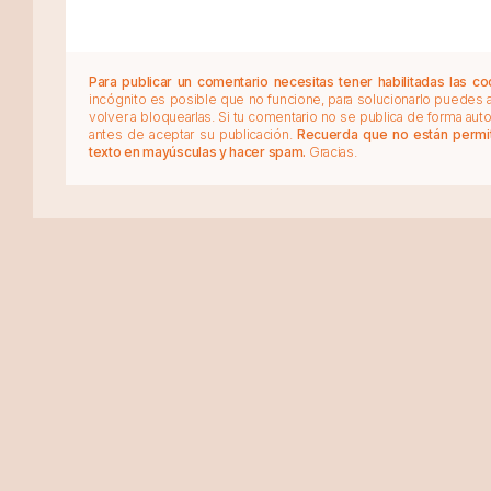
Para publicar un comentario necesitas tener habilitadas las co
incógnito es posible que no funcione, para solucionarlo puedes
volver a bloquearlas. Si tu comentario no se publica de forma au
antes de aceptar su publicación.
Recuerda que no están permiti
texto en mayúsculas y hacer spam.
Gracias.