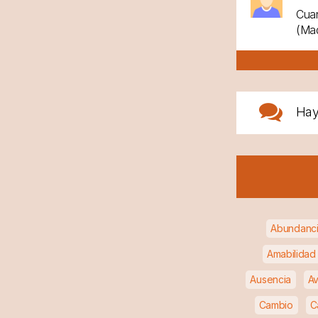
Cuan
(Mad
Ha
Abundanc
Amabilidad
Ausencia
Av
Cambio
C