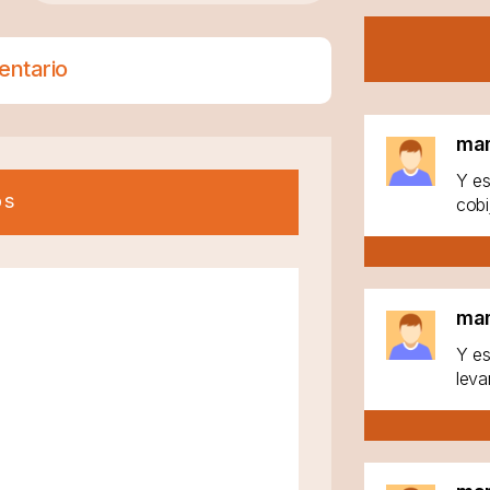
entario
ma
Y es
os
cobi
ma
Y es
leva