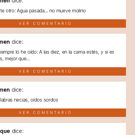
men
dice:
te otro: Agua pasada... no mueve molino
VER COMENTARIO
men
dice:
iempre lo he oído: A las diez, en la cama estés, y si es
s, mejor que...
VER COMENTARIO
men
dice:
labras necias, oídos sordos
VER COMENTARIO
lque
dice: