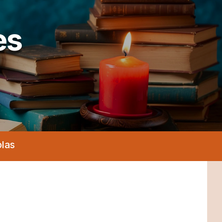
es
olas