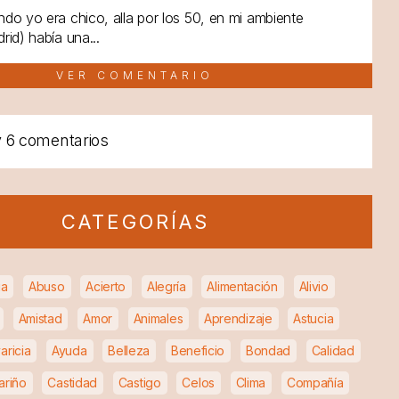
do yo era chico, alla por los 50, en mi ambiente
rid) había una...
VER COMENTARIO
y
6 comentarios
CATEGORÍAS
ia
Abuso
Acierto
Alegría
Alimentación
Alivio
Amistad
Amor
Animales
Aprendizaje
Astucia
aricia
Ayuda
Belleza
Beneficio
Bondad
Calidad
ariño
Castidad
Castigo
Celos
Clima
Compañía