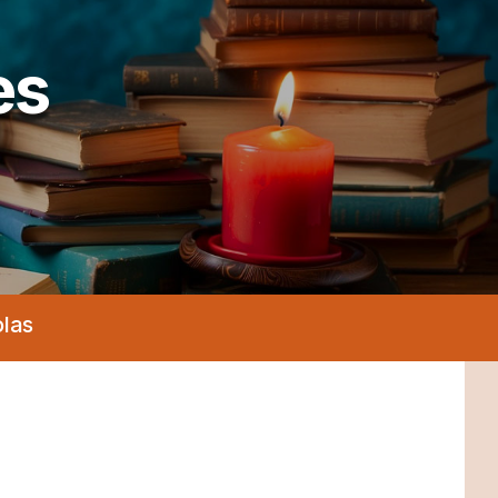
es
olas