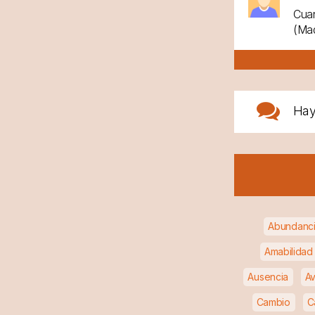
Cuan
(Mad
Ha
Abundanc
Amabilidad
Ausencia
Av
Cambio
C