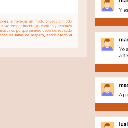
ma
Y es
okies
, si navegas en modo privado o modo
 activar temporalmente las cookies y después
tomática es porque primero debe ser revisado
das las faltas de respeto, escribir todo el
ma
Yo s
ante
ma
A pa
lua