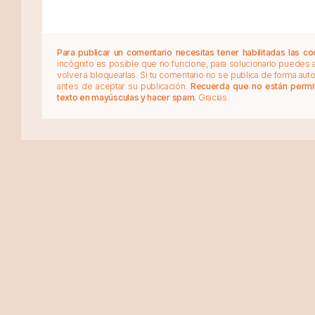
Para publicar un comentario necesitas tener habilitadas las co
incógnito es posible que no funcione, para solucionarlo puedes
volver a bloquearlas. Si tu comentario no se publica de forma au
antes de aceptar su publicación.
Recuerda que no están permiti
texto en mayúsculas y hacer spam.
Gracias.