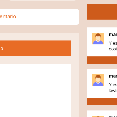
entario
ma
Y es
os
cobi
ma
Y es
leva