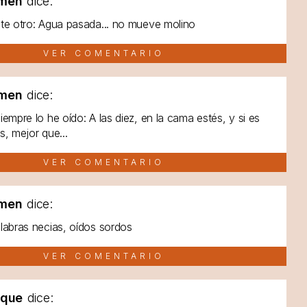
men
dice:
te otro: Agua pasada... no mueve molino
VER COMENTARIO
men
dice:
iempre lo he oído: A las diez, en la cama estés, y si es
s, mejor que...
VER COMENTARIO
men
dice:
labras necias, oídos sordos
VER COMENTARIO
lque
dice: