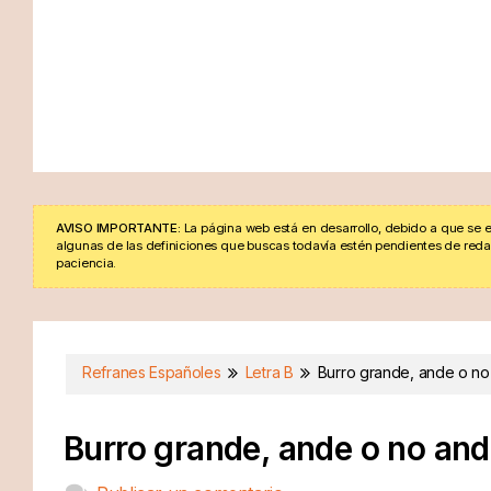
AVISO IMPORTANTE:
La página web está en desarrollo, debido a que se e
algunas de las definiciones que buscas todavía estén pendientes de redacta
paciencia.
Refranes Españoles
Letra B
Burro grande, ande o n
Burro grande, ande o no an