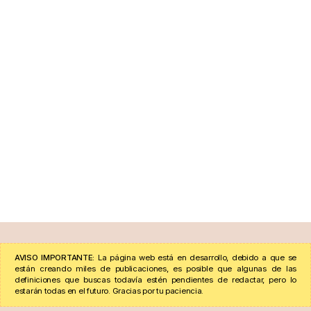
AVISO IMPORTANTE:
La página web está en desarrollo, debido a que se
están creando miles de publicaciones, es posible que algunas de las
definiciones que buscas todavía estén pendientes de redactar, pero lo
estarán todas en el futuro. Gracias por tu paciencia.