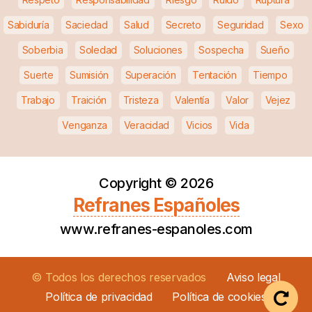
Sabiduría
Saciedad
Salud
Secreto
Seguridad
Sexo
Soberbia
Soledad
Soluciones
Sospecha
Sueño
Suerte
Sumisión
Superación
Tentación
Tiempo
Trabajo
Traición
Tristeza
Valentía
Valor
Vejez
Venganza
Veracidad
Vicios
Vida
Copyright ©
2026
Refranes Españoles
www.refranes-espanoles.com
© Todos los derechos reservados
Aviso legal
Política de privacidad
Política de cookies