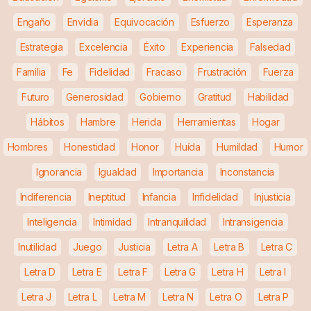
Engaño
Envidia
Equivocación
Esfuerzo
Esperanza
Estrategia
Excelencia
Éxito
Experiencia
Falsedad
Familia
Fe
Fidelidad
Fracaso
Frustración
Fuerza
Futuro
Generosidad
Gobierno
Gratitud
Habilidad
Hábitos
Hambre
Herida
Herramientas
Hogar
Hombres
Honestidad
Honor
Huída
Humildad
Humor
Ignorancia
Igualdad
Importancia
Inconstancia
Indiferencia
Ineptitud
Infancia
Infidelidad
Injusticia
Inteligencia
Intimidad
Intranquilidad
Intransigencia
Inutilidad
Juego
Justicia
Letra A
Letra B
Letra C
Letra D
Letra E
Letra F
Letra G
Letra H
Letra I
Letra J
Letra L
Letra M
Letra N
Letra O
Letra P