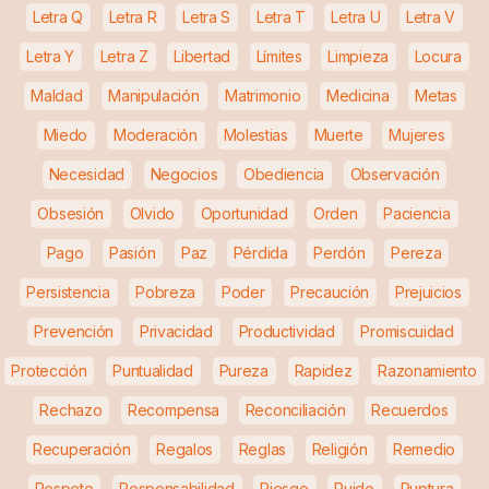
Letra Q
Letra R
Letra S
Letra T
Letra U
Letra V
Letra Y
Letra Z
Libertad
Límites
Limpieza
Locura
Maldad
Manipulación
Matrimonio
Medicina
Metas
Miedo
Moderación
Molestias
Muerte
Mujeres
Necesidad
Negocios
Obediencia
Observación
Obsesión
Olvido
Oportunidad
Orden
Paciencia
Pago
Pasión
Paz
Pérdida
Perdón
Pereza
Persistencia
Pobreza
Poder
Precaución
Prejuicios
Prevención
Privacidad
Productividad
Promiscuidad
Protección
Puntualidad
Pureza
Rapidez
Razonamiento
Rechazo
Recompensa
Reconciliación
Recuerdos
Recuperación
Regalos
Reglas
Religión
Remedio
Respeto
Responsabilidad
Riesgo
Ruido
Ruptura