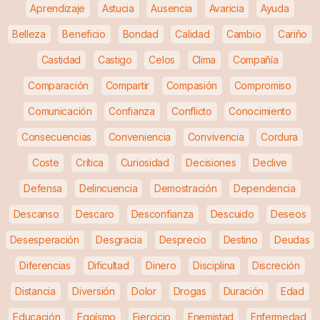
Aprendizaje
Astucia
Ausencia
Avaricia
Ayuda
Belleza
Beneficio
Bondad
Calidad
Cambio
Cariño
Castidad
Castigo
Celos
Clima
Compañía
Comparación
Compartir
Compasión
Compromiso
Comunicación
Confianza
Conflicto
Conocimiento
Consecuencias
Conveniencia
Convivencia
Cordura
Coste
Crítica
Curiosidad
Decisiones
Declive
Defensa
Delincuencia
Demostración
Dependencia
Descanso
Descaro
Desconfianza
Descuido
Deseos
Desesperación
Desgracia
Desprecio
Destino
Deudas
Diferencias
Dificultad
Dinero
Disciplina
Discreción
Distancia
Diversión
Dolor
Drogas
Duración
Edad
Educación
Egoísmo
Ejercicio
Enemistad
Enfermedad