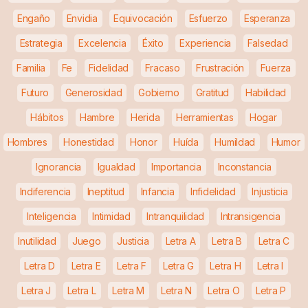
Engaño
Envidia
Equivocación
Esfuerzo
Esperanza
Estrategia
Excelencia
Éxito
Experiencia
Falsedad
Familia
Fe
Fidelidad
Fracaso
Frustración
Fuerza
Futuro
Generosidad
Gobierno
Gratitud
Habilidad
Hábitos
Hambre
Herida
Herramientas
Hogar
Hombres
Honestidad
Honor
Huída
Humildad
Humor
Ignorancia
Igualdad
Importancia
Inconstancia
Indiferencia
Ineptitud
Infancia
Infidelidad
Injusticia
Inteligencia
Intimidad
Intranquilidad
Intransigencia
Inutilidad
Juego
Justicia
Letra A
Letra B
Letra C
Letra D
Letra E
Letra F
Letra G
Letra H
Letra I
Letra J
Letra L
Letra M
Letra N
Letra O
Letra P