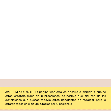
AVISO IMPORTANTE:
La página web está en desarrollo, debido a que se
están creando miles de publicaciones, es posible que algunas de las
definiciones que buscas todavía estén pendientes de redactar, pero lo
estarán todas en el futuro. Gracias por tu paciencia.