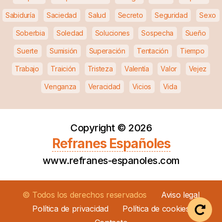
Sabiduría
Saciedad
Salud
Secreto
Seguridad
Sexo
Soberbia
Soledad
Soluciones
Sospecha
Sueño
Suerte
Sumisión
Superación
Tentación
Tiempo
Trabajo
Traición
Tristeza
Valentía
Valor
Vejez
Venganza
Veracidad
Vicios
Vida
Copyright ©
2026
Refranes Españoles
www.refranes-espanoles.com
© Todos los derechos reservados
Aviso legal
Política de privacidad
Política de cookies