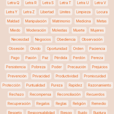
Letra Q
Letra R
Letra S
Letra T
Letra U
Letra V
Letra Y
Letra Z
Libertad
Límites
Limpieza
Locura
Maldad
Manipulación
Matrimonio
Medicina
Metas
Miedo
Moderación
Molestias
Muerte
Mujeres
Necesidad
Negocios
Obediencia
Observación
Obsesión
Olvido
Oportunidad
Orden
Paciencia
Pago
Pasión
Paz
Pérdida
Perdón
Pereza
Persistencia
Pobreza
Poder
Precaución
Prejuicios
Prevención
Privacidad
Productividad
Promiscuidad
Protección
Puntualidad
Pureza
Rapidez
Razonamiento
Rechazo
Recompensa
Reconciliación
Recuerdos
Recuperación
Regalos
Reglas
Religión
Remedio
Respeto
Responsabilidad
Riesgo
Ruido
Ruptura