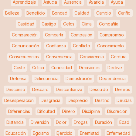
Aprendizaje
Astucia
Ausencia
Avaricia
Ayuda
Belleza
Beneficio
Bondad
Calidad
Cambio
Cariño
Castidad
Castigo
Celos
Clima
Compañía
Comparación
Compartir
Compasión
Compromiso
Comunicación
Confianza
Conflicto
Conocimiento
Consecuencias
Conveniencia
Convivencia
Cordura
Coste
Crítica
Curiosidad
Decisiones
Declive
Defensa
Delincuencia
Demostración
Dependencia
Descanso
Descaro
Desconfianza
Descuido
Deseos
Desesperación
Desgracia
Desprecio
Destino
Deudas
Diferencias
Dificultad
Dinero
Disciplina
Discreción
Distancia
Diversión
Dolor
Drogas
Duración
Edad
Educación
Egoísmo
Ejercicio
Enemistad
Enfermedad