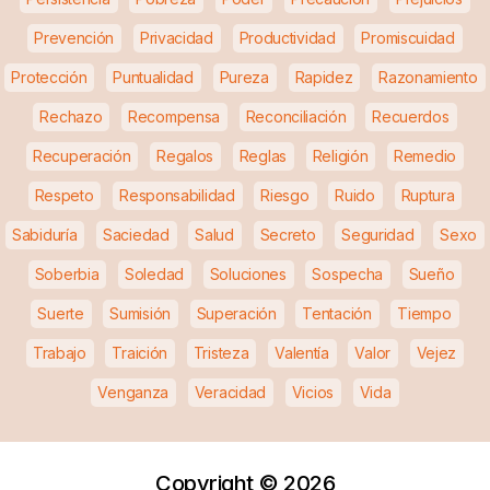
Prevención
Privacidad
Productividad
Promiscuidad
Protección
Puntualidad
Pureza
Rapidez
Razonamiento
Rechazo
Recompensa
Reconciliación
Recuerdos
Recuperación
Regalos
Reglas
Religión
Remedio
Respeto
Responsabilidad
Riesgo
Ruido
Ruptura
Sabiduría
Saciedad
Salud
Secreto
Seguridad
Sexo
Soberbia
Soledad
Soluciones
Sospecha
Sueño
Suerte
Sumisión
Superación
Tentación
Tiempo
Trabajo
Traición
Tristeza
Valentía
Valor
Vejez
Venganza
Veracidad
Vicios
Vida
Copyright ©
2026