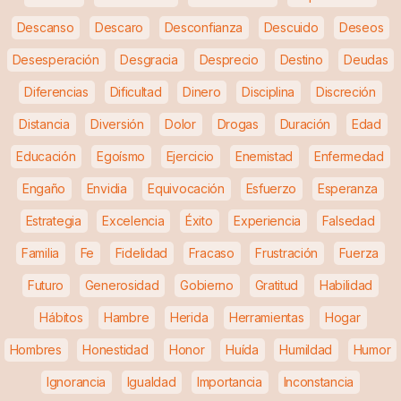
Descanso
Descaro
Desconfianza
Descuido
Deseos
Desesperación
Desgracia
Desprecio
Destino
Deudas
Diferencias
Dificultad
Dinero
Disciplina
Discreción
Distancia
Diversión
Dolor
Drogas
Duración
Edad
Educación
Egoísmo
Ejercicio
Enemistad
Enfermedad
Engaño
Envidia
Equivocación
Esfuerzo
Esperanza
Estrategia
Excelencia
Éxito
Experiencia
Falsedad
Familia
Fe
Fidelidad
Fracaso
Frustración
Fuerza
Futuro
Generosidad
Gobierno
Gratitud
Habilidad
Hábitos
Hambre
Herida
Herramientas
Hogar
Hombres
Honestidad
Honor
Huída
Humildad
Humor
Ignorancia
Igualdad
Importancia
Inconstancia