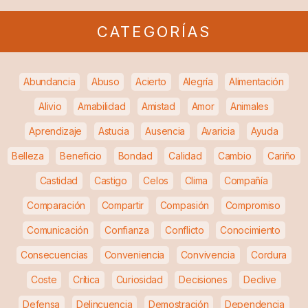
CATEGORÍAS
Abundancia
Abuso
Acierto
Alegría
Alimentación
Alivio
Amabilidad
Amistad
Amor
Animales
Aprendizaje
Astucia
Ausencia
Avaricia
Ayuda
Belleza
Beneficio
Bondad
Calidad
Cambio
Cariño
Castidad
Castigo
Celos
Clima
Compañía
Comparación
Compartir
Compasión
Compromiso
Comunicación
Confianza
Conflicto
Conocimiento
Consecuencias
Conveniencia
Convivencia
Cordura
Coste
Crítica
Curiosidad
Decisiones
Declive
Defensa
Delincuencia
Demostración
Dependencia