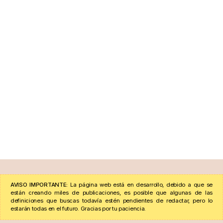
AVISO IMPORTANTE:
La página web está en desarrollo, debido a que se
están creando miles de publicaciones, es posible que algunas de las
definiciones que buscas todavía estén pendientes de redactar, pero lo
estarán todas en el futuro. Gracias por tu paciencia.