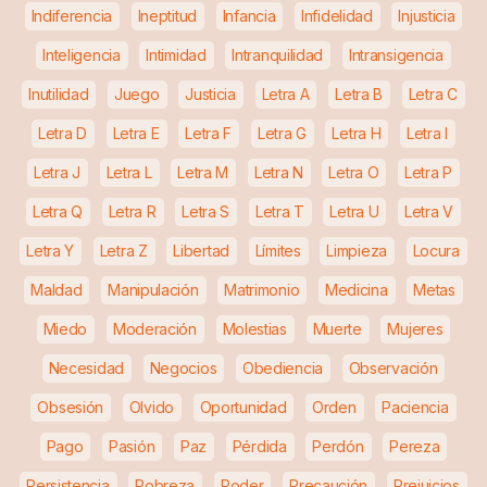
Indiferencia
Ineptitud
Infancia
Infidelidad
Injusticia
Inteligencia
Intimidad
Intranquilidad
Intransigencia
Inutilidad
Juego
Justicia
Letra A
Letra B
Letra C
Letra D
Letra E
Letra F
Letra G
Letra H
Letra I
Letra J
Letra L
Letra M
Letra N
Letra O
Letra P
Letra Q
Letra R
Letra S
Letra T
Letra U
Letra V
Letra Y
Letra Z
Libertad
Límites
Limpieza
Locura
Maldad
Manipulación
Matrimonio
Medicina
Metas
Miedo
Moderación
Molestias
Muerte
Mujeres
Necesidad
Negocios
Obediencia
Observación
Obsesión
Olvido
Oportunidad
Orden
Paciencia
Pago
Pasión
Paz
Pérdida
Perdón
Pereza
Persistencia
Pobreza
Poder
Precaución
Prejuicios