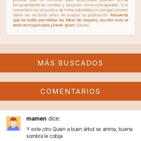
temporalmente las cookies y después volver a bloquearlas. Si tu
comentario no se publica de forma automática es porque primero
debe ser revisado antes de aceptar su publicación.
Recuerda
que no están permitidas las faltas de respeto, escribir todo el
texto en mayúsculas y hacer spam.
Gracias.
MÁS BUSCADOS
COMENTARIOS
mamen
dice:
Y este otro Quien a buen árbol se arrima, buena
sombra le cobija