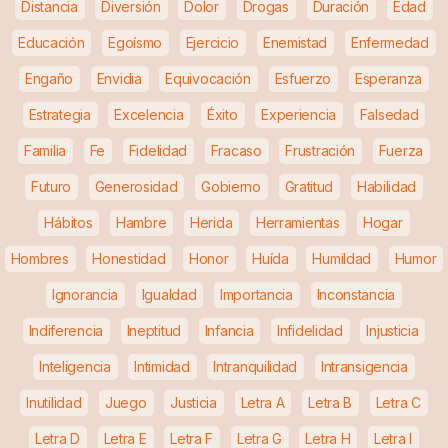
Distancia
Diversión
Dolor
Drogas
Duración
Edad
Educación
Egoísmo
Ejercicio
Enemistad
Enfermedad
Engaño
Envidia
Equivocación
Esfuerzo
Esperanza
Estrategia
Excelencia
Éxito
Experiencia
Falsedad
Familia
Fe
Fidelidad
Fracaso
Frustración
Fuerza
Futuro
Generosidad
Gobierno
Gratitud
Habilidad
Hábitos
Hambre
Herida
Herramientas
Hogar
Hombres
Honestidad
Honor
Huída
Humildad
Humor
Ignorancia
Igualdad
Importancia
Inconstancia
Indiferencia
Ineptitud
Infancia
Infidelidad
Injusticia
Inteligencia
Intimidad
Intranquilidad
Intransigencia
Inutilidad
Juego
Justicia
Letra A
Letra B
Letra C
Letra D
Letra E
Letra F
Letra G
Letra H
Letra I