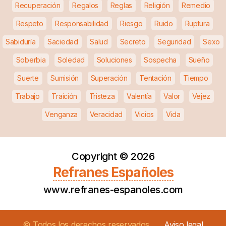
Recuperación
Regalos
Reglas
Religión
Remedio
Respeto
Responsabilidad
Riesgo
Ruido
Ruptura
Sabiduría
Saciedad
Salud
Secreto
Seguridad
Sexo
Soberbia
Soledad
Soluciones
Sospecha
Sueño
Suerte
Sumisión
Superación
Tentación
Tiempo
Trabajo
Traición
Tristeza
Valentía
Valor
Vejez
Venganza
Veracidad
Vicios
Vida
Copyright ©
2026
Refranes Españoles
www.refranes-espanoles.com
© Todos los derechos reservados
Aviso legal