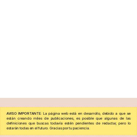
AVISO IMPORTANTE:
La página web está en desarrollo, debido a que se
están creando miles de publicaciones, es posible que algunas de las
definiciones que buscas todavía estén pendientes de redactar, pero lo
estarán todas en el futuro. Gracias por tu paciencia.