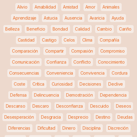
Alivio
Amabilidad
Amistad
Amor
Animales
Aprendizaje
Astucia
Ausencia
Avaricia
Ayuda
Belleza
Beneficio
Bondad
Calidad
Cambio
Cariño
Castidad
Castigo
Celos
Clima
Compañía
Comparación
Compartir
Compasión
Compromiso
Comunicación
Confianza
Conflicto
Conocimiento
Consecuencias
Conveniencia
Convivencia
Cordura
Coste
Crítica
Curiosidad
Decisiones
Declive
Defensa
Delincuencia
Demostración
Dependencia
Descanso
Descaro
Desconfianza
Descuido
Deseos
Desesperación
Desgracia
Desprecio
Destino
Deudas
Diferencias
Dificultad
Dinero
Disciplina
Discreción