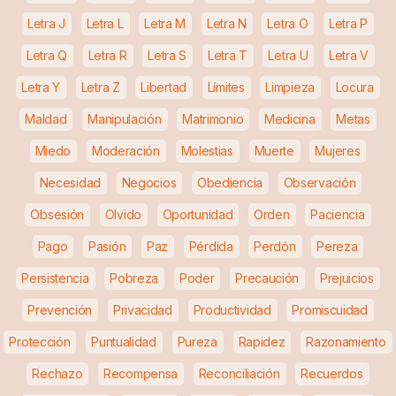
Letra J
Letra L
Letra M
Letra N
Letra O
Letra P
Letra Q
Letra R
Letra S
Letra T
Letra U
Letra V
Letra Y
Letra Z
Libertad
Límites
Limpieza
Locura
Maldad
Manipulación
Matrimonio
Medicina
Metas
Miedo
Moderación
Molestias
Muerte
Mujeres
Necesidad
Negocios
Obediencia
Observación
Obsesión
Olvido
Oportunidad
Orden
Paciencia
Pago
Pasión
Paz
Pérdida
Perdón
Pereza
Persistencia
Pobreza
Poder
Precaución
Prejuicios
Prevención
Privacidad
Productividad
Promiscuidad
Protección
Puntualidad
Pureza
Rapidez
Razonamiento
Rechazo
Recompensa
Reconciliación
Recuerdos