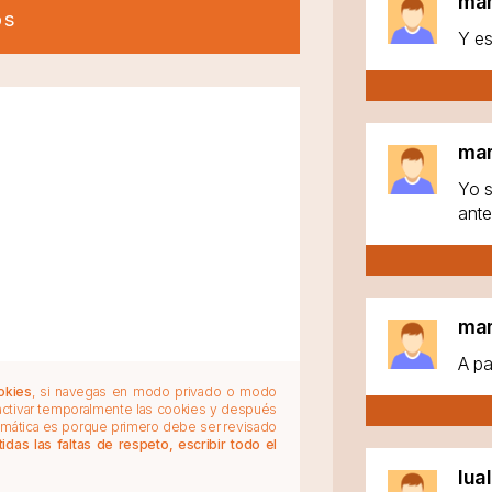
ma
os
Y es
ma
Yo s
ante
ma
A pa
okies
, si navegas en modo privado o modo
 activar temporalmente las cookies y después
tomática es porque primero debe ser revisado
das las faltas de respeto, escribir todo el
lua