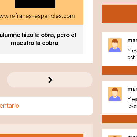
 alumno hizo la obra, pero el
ma
maestro la cobra
Y es
cobi
ma
Y es
entario
leva