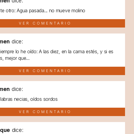
men
dice:
te otro: Agua pasada... no mueve molino
VER COMENTARIO
men
dice:
iempre lo he oído: A las diez, en la cama estés, y si es
s, mejor que...
VER COMENTARIO
men
dice:
labras necias, oídos sordos
VER COMENTARIO
lque
dice: