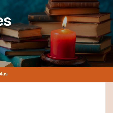
es
olas