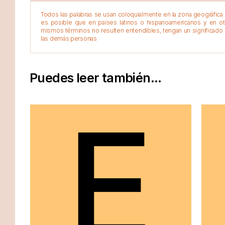
Todos las palabras se usan coloquialmente en la zona geográfica d
es posible que en países latinos o hispanoamericanos y en o
mismos términos no resulten entendibles, tengan un significado 
las demás personas
Puedes leer también...