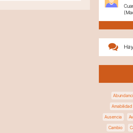
Cuan
(Mad
Ha
Abundanc
Amabilidad
Ausencia
Av
Cambio
C