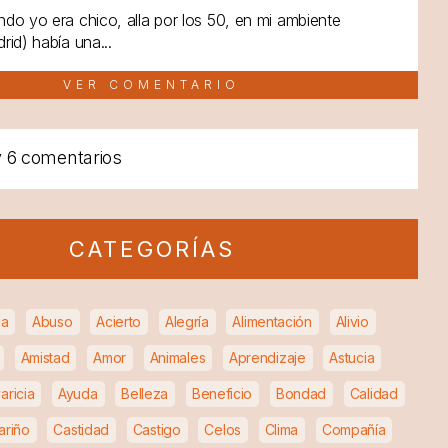
do yo era chico, alla por los 50, en mi ambiente
rid) había una...
VER COMENTARIO
y
6 comentarios
CATEGORÍAS
ia
Abuso
Acierto
Alegría
Alimentación
Alivio
Amistad
Amor
Animales
Aprendizaje
Astucia
aricia
Ayuda
Belleza
Beneficio
Bondad
Calidad
ariño
Castidad
Castigo
Celos
Clima
Compañía