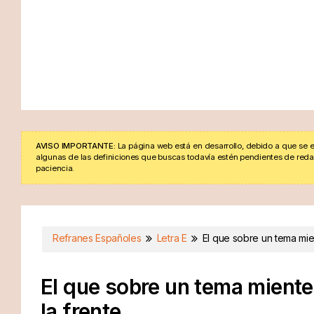
AVISO IMPORTANTE:
La página web está en desarrollo, debido a que se e
algunas de las definiciones que buscas todavía estén pendientes de redacta
paciencia.
Refranes Españoles
Letra E
El que sobre un tema mient
El que sobre un tema miente, 
la frente