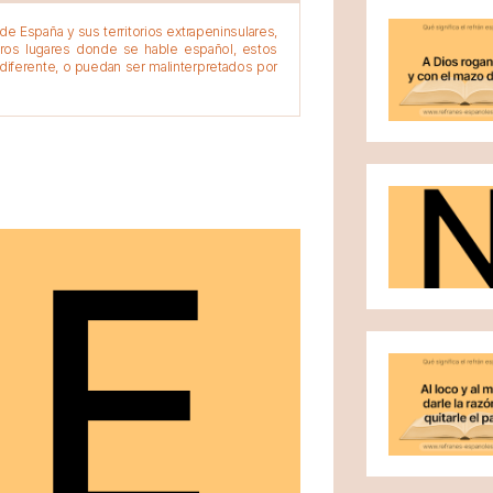
e España y sus territorios extrapeninsulares,
tros lugares donde se hable español, estos
diferente, o puedan ser malinterpretados por