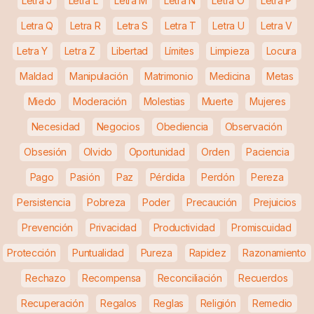
Letra J
Letra L
Letra M
Letra N
Letra O
Letra P
Letra Q
Letra R
Letra S
Letra T
Letra U
Letra V
Letra Y
Letra Z
Libertad
Límites
Limpieza
Locura
Maldad
Manipulación
Matrimonio
Medicina
Metas
Miedo
Moderación
Molestias
Muerte
Mujeres
Necesidad
Negocios
Obediencia
Observación
Obsesión
Olvido
Oportunidad
Orden
Paciencia
Pago
Pasión
Paz
Pérdida
Perdón
Pereza
Persistencia
Pobreza
Poder
Precaución
Prejuicios
Prevención
Privacidad
Productividad
Promiscuidad
Protección
Puntualidad
Pureza
Rapidez
Razonamiento
Rechazo
Recompensa
Reconciliación
Recuerdos
Recuperación
Regalos
Reglas
Religión
Remedio