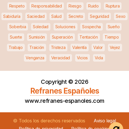
Respeto
Responsabilidad
Riesgo
Ruido
Ruptura
Sabiduría
Saciedad
Salud
Secreto
Seguridad
Sexo
Soberbia
Soledad
Soluciones
Sospecha
Sueño
Suerte
Sumisión
Superación
Tentación
Tiempo
Trabajo
Traición
Tristeza
Valentía
Valor
Vejez
Venganza
Veracidad
Vicios
Vida
Copyright ©
2026
Refranes Españoles
www.refranes-espanoles.com
© Todos los derechos reservados
Aviso legal
Política de privacidad
Política de cookies