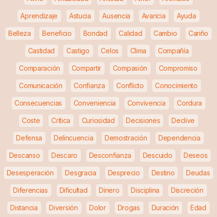
Aprendizaje
Astucia
Ausencia
Avaricia
Ayuda
Belleza
Beneficio
Bondad
Calidad
Cambio
Cariño
Castidad
Castigo
Celos
Clima
Compañía
Comparación
Compartir
Compasión
Compromiso
Comunicación
Confianza
Conflicto
Conocimiento
Consecuencias
Conveniencia
Convivencia
Cordura
Coste
Crítica
Curiosidad
Decisiones
Declive
Defensa
Delincuencia
Demostración
Dependencia
Descanso
Descaro
Desconfianza
Descuido
Deseos
Desesperación
Desgracia
Desprecio
Destino
Deudas
Diferencias
Dificultad
Dinero
Disciplina
Discreción
Distancia
Diversión
Dolor
Drogas
Duración
Edad