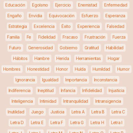
Educación
Egoísmo
Ejercicio
Enemistad
Enfermedad
Engaño
Envidia
Equivocación
Esfuerzo
Esperanza
Estrategia
Excelencia
Éxito
Experiencia
Falsedad
Familia
Fe
Fidelidad
Fracaso
Frustración
Fuerza
Futuro
Generosidad
Gobierno
Gratitud
Habilidad
Hábitos
Hambre
Herida
Herramientas
Hogar
Hombres
Honestidad
Honor
Huída
Humildad
Humor
Ignorancia
Igualdad
Importancia
Inconstancia
Indiferencia
Ineptitud
Infancia
Infidelidad
Injusticia
Inteligencia
Intimidad
Intranquilidad
Intransigencia
Inutilidad
Juego
Justicia
Letra A
Letra B
Letra C
Letra D
Letra E
Letra F
Letra G
Letra H
Letra I