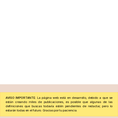
AVISO IMPORTANTE:
La página web está en desarrollo, debido a que se
están creando miles de publicaciones, es posible que algunas de las
definiciones que buscas todavía estén pendientes de redactar, pero lo
estarán todas en el futuro. Gracias por tu paciencia.