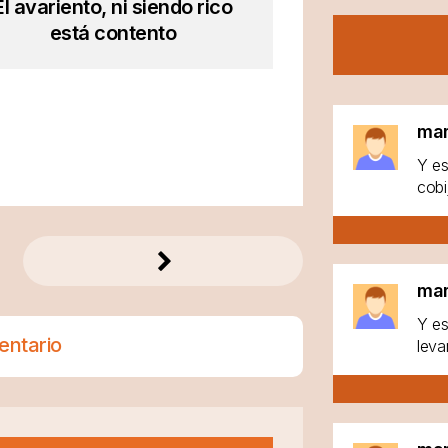
El avariento, ni siendo rico
está contento
ma
Y es
cobi
ma
Y es
entario
leva