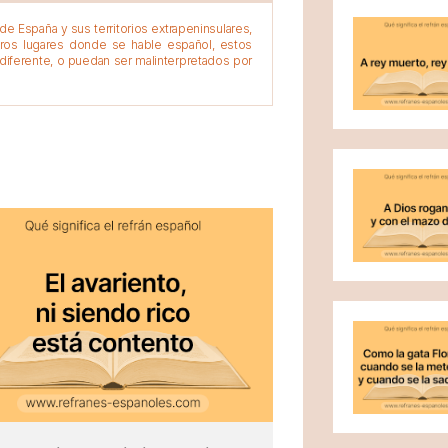
e España y sus territorios extrapeninsulares,
tros lugares donde se hable español, estos
diferente, o puedan ser malinterpretados por