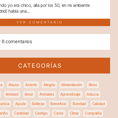
do yo era chico, alla por los 50, en mi ambiente
rid) había una...
VER COMENTARIO
y
6 comentarios
CATEGORÍAS
ia
Abuso
Acierto
Alegría
Alimentación
Alivio
Amistad
Amor
Animales
Aprendizaje
Astucia
aricia
Ayuda
Belleza
Beneficio
Bondad
Calidad
ariño
Castidad
Castigo
Celos
Clima
Compañía