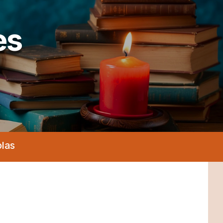
es
olas