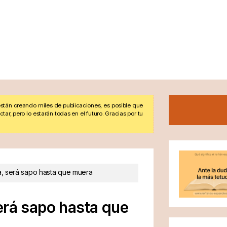
stán creando miles de publicaciones, es posible que
r, pero lo estarán todas en el futuro. Gracias por tu
a, será sapo hasta que muera
erá sapo hasta que