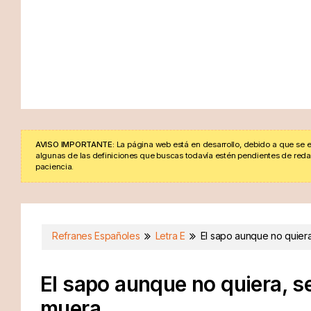
AVISO IMPORTANTE:
La página web está en desarrollo, debido a que se e
algunas de las definiciones que buscas todavía estén pendientes de redacta
paciencia.
Refranes Españoles
Letra E
El sapo aunque no quier
El sapo aunque no quiera, s
muera