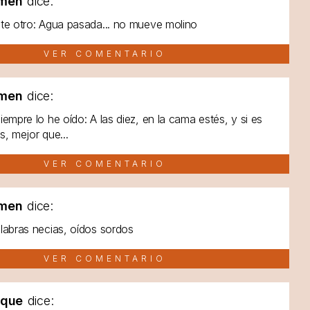
men
dice:
te otro: Agua pasada... no mueve molino
VER COMENTARIO
men
dice:
iempre lo he oído: A las diez, en la cama estés, y si es
s, mejor que...
VER COMENTARIO
men
dice:
labras necias, oídos sordos
VER COMENTARIO
lque
dice: