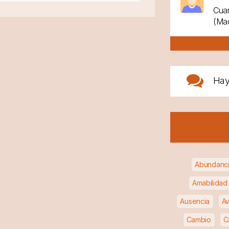
Cuan
(Mad
Ha
Abundanc
Amabilidad
Ausencia
Av
Cambio
C