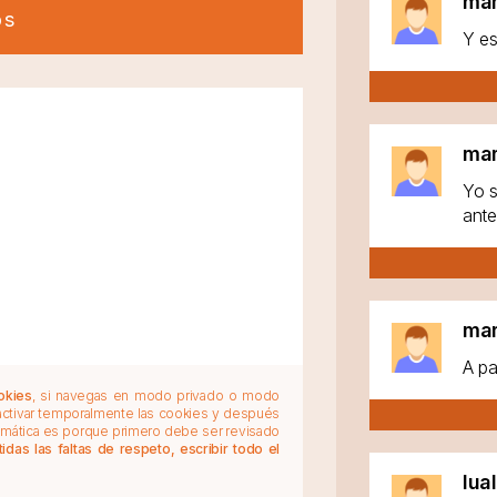
ma
os
Y es
ma
Yo s
ante
ma
A pa
okies
, si navegas en modo privado o modo
 activar temporalmente las cookies y después
tomática es porque primero debe ser revisado
das las faltas de respeto, escribir todo el
lua