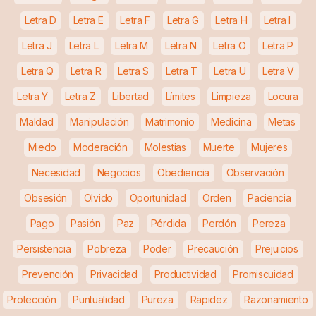
Letra D
Letra E
Letra F
Letra G
Letra H
Letra I
Letra J
Letra L
Letra M
Letra N
Letra O
Letra P
Letra Q
Letra R
Letra S
Letra T
Letra U
Letra V
Letra Y
Letra Z
Libertad
Límites
Limpieza
Locura
Maldad
Manipulación
Matrimonio
Medicina
Metas
Miedo
Moderación
Molestias
Muerte
Mujeres
Necesidad
Negocios
Obediencia
Observación
Obsesión
Olvido
Oportunidad
Orden
Paciencia
Pago
Pasión
Paz
Pérdida
Perdón
Pereza
Persistencia
Pobreza
Poder
Precaución
Prejuicios
Prevención
Privacidad
Productividad
Promiscuidad
Protección
Puntualidad
Pureza
Rapidez
Razonamiento