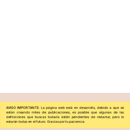
AVISO IMPORTANTE:
La página web está en desarrollo, debido a que se
están creando miles de publicaciones, es posible que algunas de las
definiciones que buscas todavía estén pendientes de redactar, pero lo
estarán todas en el futuro. Gracias por tu paciencia.