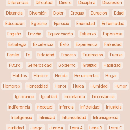
Diferencias
Dificultad
Dinero
Disciplina
Discreción
Distancia
Diversión
Dolor
Drogas
Duración
Edad
Educación
Egoísmo
Ejercicio
Enemistad
Enfermedad
Engaño
Envidia
Equivocación
Esfuerzo
Esperanza
Estrategia
Excelencia
Éxito
Experiencia
Falsedad
Familia
Fe
Fidelidad
Fracaso
Frustración
Fuerza
Futuro
Generosidad
Gobierno
Gratitud
Habilidad
Hábitos
Hambre
Herida
Herramientas
Hogar
Hombres
Honestidad
Honor
Huída
Humildad
Humor
Ignorancia
Igualdad
Importancia
Inconstancia
Indiferencia
Ineptitud
Infancia
Infidelidad
Injusticia
Inteligencia
Intimidad
Intranquilidad
Intransigencia
Inutilidad
Juego
Justicia
Letra A
Letra B
Letra C