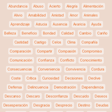
Abundancia
Abuso
Acierto
Alegría
Alimentación
Alivio
Amabilidad
Amistad
Amor
Animales
Aprendizaje
Astucia
Ausencia
Avaricia
Ayuda
Belleza
Beneficio
Bondad
Calidad
Cambio
Cariño
Castidad
Castigo
Celos
Clima
Compañía
Comparación
Compartir
Compasión
Compromiso
Comunicación
Confianza
Conflicto
Conocimiento
Consecuencias
Conveniencia
Convivencia
Cordura
Coste
Crítica
Curiosidad
Decisiones
Declive
Defensa
Delincuencia
Demostración
Dependencia
Descanso
Descaro
Desconfianza
Descuido
Deseos
Desesperación
Desgracia
Desprecio
Destino
Deudas