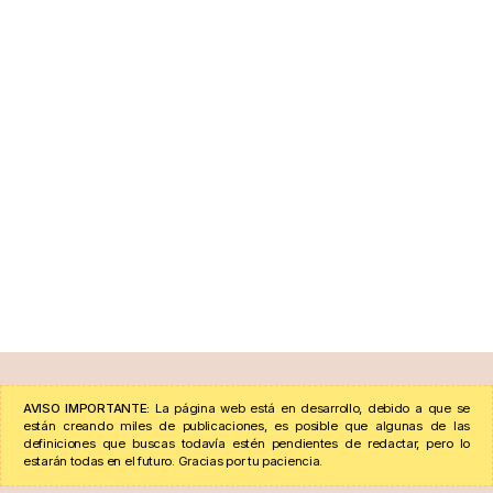
AVISO IMPORTANTE:
La página web está en desarrollo, debido a que se
están creando miles de publicaciones, es posible que algunas de las
definiciones que buscas todavía estén pendientes de redactar, pero lo
estarán todas en el futuro. Gracias por tu paciencia.