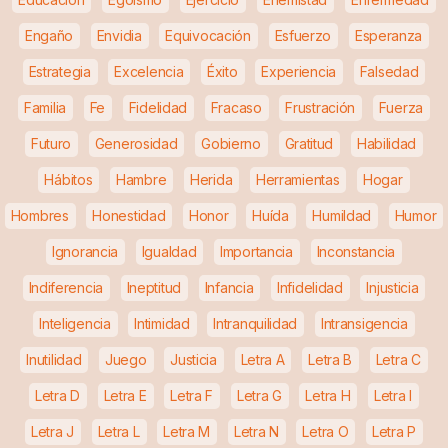
Engaño
Envidia
Equivocación
Esfuerzo
Esperanza
Estrategia
Excelencia
Éxito
Experiencia
Falsedad
Familia
Fe
Fidelidad
Fracaso
Frustración
Fuerza
Futuro
Generosidad
Gobierno
Gratitud
Habilidad
Hábitos
Hambre
Herida
Herramientas
Hogar
Hombres
Honestidad
Honor
Huída
Humildad
Humor
Ignorancia
Igualdad
Importancia
Inconstancia
Indiferencia
Ineptitud
Infancia
Infidelidad
Injusticia
Inteligencia
Intimidad
Intranquilidad
Intransigencia
Inutilidad
Juego
Justicia
Letra A
Letra B
Letra C
Letra D
Letra E
Letra F
Letra G
Letra H
Letra I
Letra J
Letra L
Letra M
Letra N
Letra O
Letra P