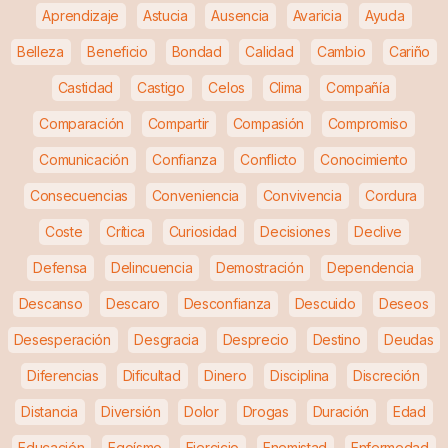
Aprendizaje
Astucia
Ausencia
Avaricia
Ayuda
Belleza
Beneficio
Bondad
Calidad
Cambio
Cariño
Castidad
Castigo
Celos
Clima
Compañía
Comparación
Compartir
Compasión
Compromiso
Comunicación
Confianza
Conflicto
Conocimiento
Consecuencias
Conveniencia
Convivencia
Cordura
Coste
Crítica
Curiosidad
Decisiones
Declive
Defensa
Delincuencia
Demostración
Dependencia
Descanso
Descaro
Desconfianza
Descuido
Deseos
Desesperación
Desgracia
Desprecio
Destino
Deudas
Diferencias
Dificultad
Dinero
Disciplina
Discreción
Distancia
Diversión
Dolor
Drogas
Duración
Edad
Educación
Egoísmo
Ejercicio
Enemistad
Enfermedad