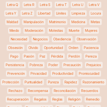
Letra Q
Letra R
Letra S
Letra T
Letra U
Letra V
Letra Y
Letra Z
Libertad
Límites
Limpieza
Locura
Maldad
Manipulación
Matrimonio
Medicina
Metas
Miedo
Moderación
Molestias
Muerte
Mujeres
Necesidad
Negocios
Obediencia
Observación
Obsesión
Olvido
Oportunidad
Orden
Paciencia
Pago
Pasión
Paz
Pérdida
Perdón
Pereza
Persistencia
Pobreza
Poder
Precaución
Prejuicios
Prevención
Privacidad
Productividad
Promiscuidad
Protección
Puntualidad
Pureza
Rapidez
Razonamiento
Rechazo
Recompensa
Reconciliación
Recuerdos
Recuperación
Regalos
Reglas
Religión
Remedio