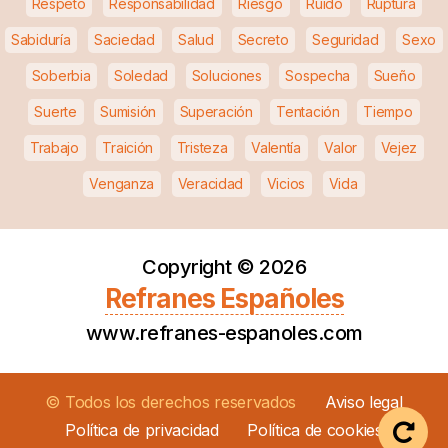
Respeto
Responsabilidad
Riesgo
Ruido
Ruptura
Sabiduría
Saciedad
Salud
Secreto
Seguridad
Sexo
Soberbia
Soledad
Soluciones
Sospecha
Sueño
Suerte
Sumisión
Superación
Tentación
Tiempo
Trabajo
Traición
Tristeza
Valentía
Valor
Vejez
Venganza
Veracidad
Vicios
Vida
Copyright ©
2026
Refranes Españoles
www.refranes-espanoles.com
© Todos los derechos reservados
Aviso legal
Política de privacidad
Política de cookies