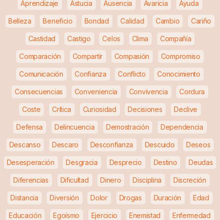
Aprendizaje
Astucia
Ausencia
Avaricia
Ayuda
Belleza
Beneficio
Bondad
Calidad
Cambio
Cariño
Castidad
Castigo
Celos
Clima
Compañía
Comparación
Compartir
Compasión
Compromiso
Comunicación
Confianza
Conflicto
Conocimiento
Consecuencias
Conveniencia
Convivencia
Cordura
Coste
Crítica
Curiosidad
Decisiones
Declive
Defensa
Delincuencia
Demostración
Dependencia
Descanso
Descaro
Desconfianza
Descuido
Deseos
Desesperación
Desgracia
Desprecio
Destino
Deudas
Diferencias
Dificultad
Dinero
Disciplina
Discreción
Distancia
Diversión
Dolor
Drogas
Duración
Edad
Educación
Egoísmo
Ejercicio
Enemistad
Enfermedad