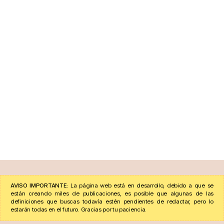
AVISO IMPORTANTE:
La página web está en desarrollo, debido a que se
están creando miles de publicaciones, es posible que algunas de las
definiciones que buscas todavía estén pendientes de redactar, pero lo
estarán todas en el futuro. Gracias por tu paciencia.