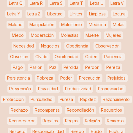
Letra Q
Letra R
Letra S
Letra T
Letra U
Letra V
Letra Y
Letra Z
Libertad
Límites
Limpieza
Locura
Maldad
Manipulación
Matrimonio
Medicina
Metas
Miedo
Moderación
Molestias
Muerte
Mujeres
Necesidad
Negocios
Obediencia
Observación
Obsesión
Olvido
Oportunidad
Orden
Paciencia
Pago
Pasión
Paz
Pérdida
Perdón
Pereza
Persistencia
Pobreza
Poder
Precaución
Prejuicios
Prevención
Privacidad
Productividad
Promiscuidad
Protección
Puntualidad
Pureza
Rapidez
Razonamiento
Rechazo
Recompensa
Reconciliación
Recuerdos
Recuperación
Regalos
Reglas
Religión
Remedio
Respeto
Responsabilidad
Riesgo
Ruido
Ruptura