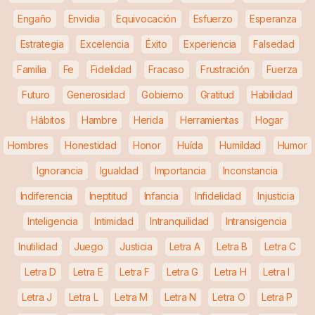
Engaño
Envidia
Equivocación
Esfuerzo
Esperanza
Estrategia
Excelencia
Éxito
Experiencia
Falsedad
Familia
Fe
Fidelidad
Fracaso
Frustración
Fuerza
Futuro
Generosidad
Gobierno
Gratitud
Habilidad
Hábitos
Hambre
Herida
Herramientas
Hogar
Hombres
Honestidad
Honor
Huída
Humildad
Humor
Ignorancia
Igualdad
Importancia
Inconstancia
Indiferencia
Ineptitud
Infancia
Infidelidad
Injusticia
Inteligencia
Intimidad
Intranquilidad
Intransigencia
Inutilidad
Juego
Justicia
Letra A
Letra B
Letra C
Letra D
Letra E
Letra F
Letra G
Letra H
Letra I
Letra J
Letra L
Letra M
Letra N
Letra O
Letra P