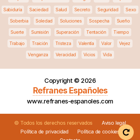
Sabiduría
Saciedad
Salud
Secreto
Seguridad
Sexo
Soberbia
Soledad
Soluciones
Sospecha
Sueño
Suerte
Sumisión
Superación
Tentación
Tiempo
Trabajo
Traición
Tristeza
Valentía
Valor
Vejez
Venganza
Veracidad
Vicios
Vida
Copyright ©
2026
Refranes Españoles
www.refranes-espanoles.com
© Todos los derechos reservados
Aviso legal
Política de privacidad
Política de cookies