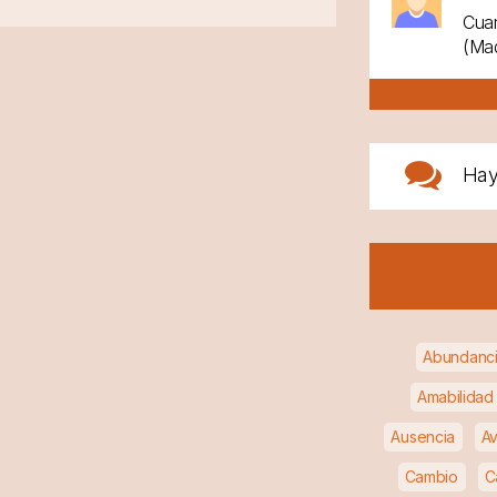
Cuan
(Mad
Ha
Abundanc
Amabilidad
Ausencia
Av
Cambio
C