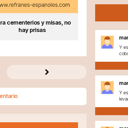
ra cementerios y misas, no
hay prisas
ma
Y es
cobi
ma
Y es
entario
leva