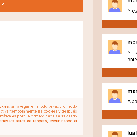
ma
os
Y es
ma
Yo s
ante
ma
A pa
okies
, si navegas en modo privado o modo
 activar temporalmente las cookies y después
tomática es porque primero debe ser revisado
das las faltas de respeto, escribir todo el
lua