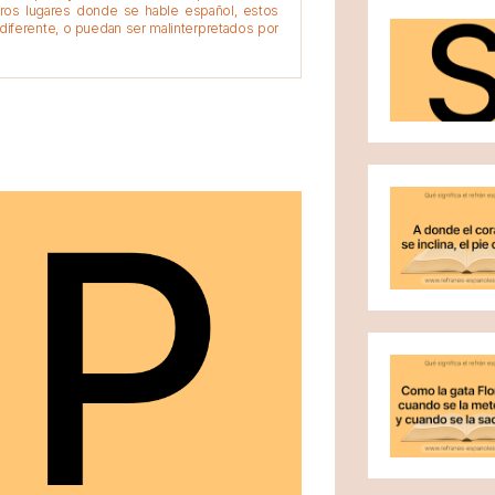
tros lugares donde se hable español, estos
diferente, o puedan ser malinterpretados por