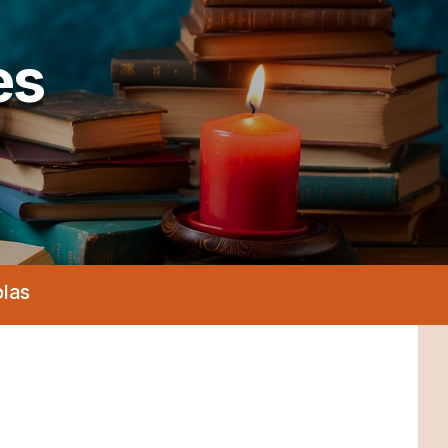
es
olas