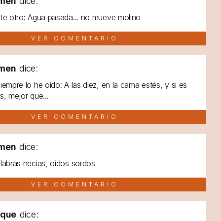
men
dice:
te otro: Agua pasada... no mueve molino
VER COMENTARIO
men
dice:
iempre lo he oído: A las diez, en la cama estés, y si es
s, mejor que...
VER COMENTARIO
men
dice:
labras necias, oídos sordos
VER COMENTARIO
lque
dice: