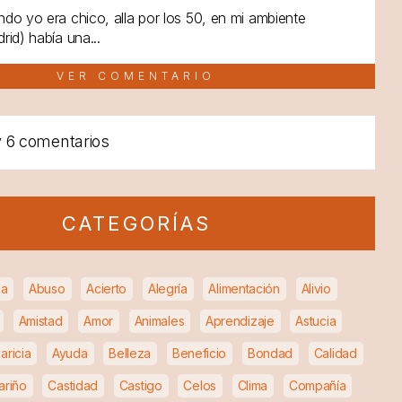
do yo era chico, alla por los 50, en mi ambiente
rid) había una...
VER COMENTARIO
y
6 comentarios
CATEGORÍAS
ia
Abuso
Acierto
Alegría
Alimentación
Alivio
Amistad
Amor
Animales
Aprendizaje
Astucia
aricia
Ayuda
Belleza
Beneficio
Bondad
Calidad
ariño
Castidad
Castigo
Celos
Clima
Compañía