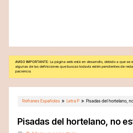
AVISO IMPORTANTE:
La página web está en desarrollo, debido a que se e
algunas de las definiciones que buscas todavía estén pendientes de redacta
paciencia.
Refranes Españoles
Letra P
Pisadas del hortelano, n
Pisadas del hortelano, no e