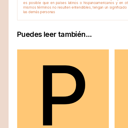
es posible que en países latinos o hispanoamericanos y en o
mismos términos no resulten entendibles, tengan un significado 
las demás personas
Puedes leer también...