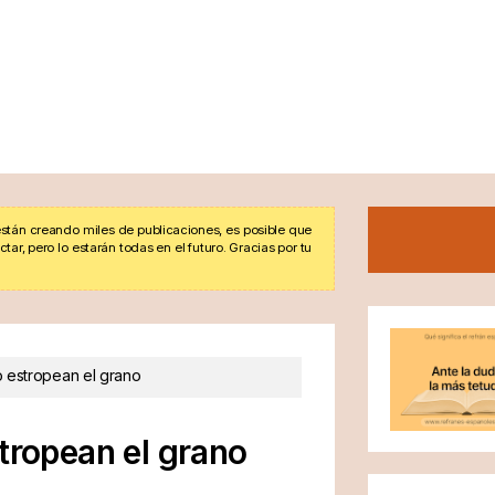
stán creando miles de publicaciones, es posible que
r, pero lo estarán todas en el futuro. Gracias por tu
o estropean el grano
stropean el grano