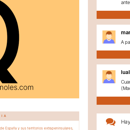
ante
ma
A pa
lua
Cuan
(Mad
CIA
Ha
e España y sus territorios extrapeninsulares,