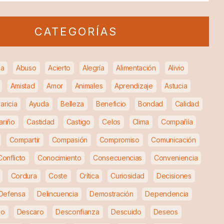
CATEGORÍAS
ia
Abuso
Acierto
Alegría
Alimentación
Alivio
Amistad
Amor
Animales
Aprendizaje
Astucia
aricia
Ayuda
Belleza
Beneficio
Bondad
Calidad
ariño
Castidad
Castigo
Celos
Clima
Compañía
Compartir
Compasión
Compromiso
Comunicación
Conflicto
Conocimiento
Consecuencias
Conveniencia
Cordura
Coste
Crítica
Curiosidad
Decisiones
Defensa
Delincuencia
Demostración
Dependencia
so
Descaro
Desconfianza
Descuido
Deseos