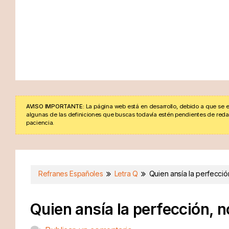
AVISO IMPORTANTE:
La página web está en desarrollo, debido a que se e
algunas de las definiciones que buscas todavía estén pendientes de redacta
paciencia.
Refranes Españoles
Letra Q
Quien ansía la perfecció
Quien ansía la perfección, 