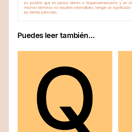
es posible que en países latinos o hispanoamericanos y en o
mismos términos no resulten entendibles, tengan un significado 
las demás personas
Puedes leer también...