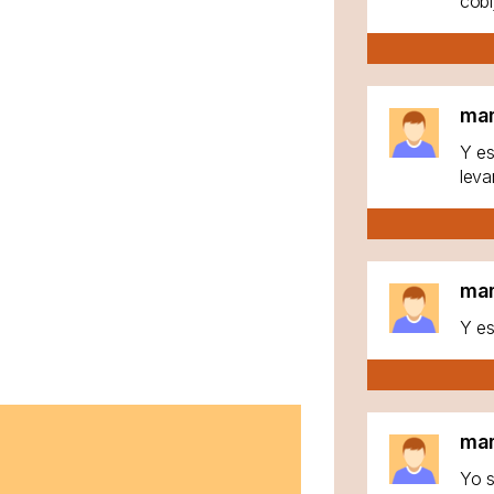
cobi
ma
Y es
leva
ma
Y es
ma
Yo s