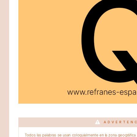
ADVERTEN
Todos las palabras se usan coloquialmente en la zona geográfica d