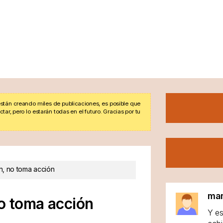
stán creando miles de publicaciones, es posible que
r, pero lo estarán todas en el futuro. Gracias por tu
n, no toma acción
ma
no toma acción
Y es