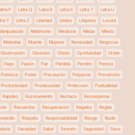
etra P
Letra Q
Letra R
Letra S
Letra T
Letra U
tra Y
Letra Z
Libertad
Límites
Limpieza
Locura
Manipulación
Matrimonio
Medicina
Metas
Miedo
Molestias
Muerte
Mujeres
Necesidad
Negocios
Observación
Obsesión
Olvido
Oportunidad
Orden
Pago
Pasión
Paz
Pérdida
Perdón
Pereza
Pobreza
Poder
Precaución
Prejuicios
Prevención
Productividad
Promiscuidad
Protección
Puntualidad
Rapidez
Razonamiento
Rechazo
Recompensa
ción
Recuerdos
Recuperación
Regalos
Reglas
Remedio
Respeto
Responsabilidad
Riesgo
Ruido
iduría
Saciedad
Salud
Secreto
Seguridad
Sexo