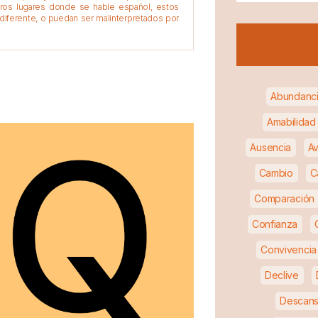
tros lugares donde se hable español, estos
diferente, o puedan ser malinterpretados por
Abundanc
Amabilidad
Ausencia
Av
Cambio
C
Comparación
Confianza
Convivencia
Declive
Descan