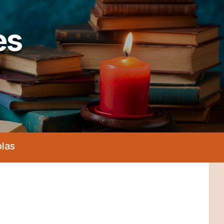
es
olas