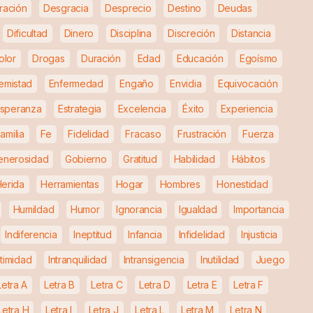
ración
Desgracia
Desprecio
Destino
Deudas
Dificultad
Dinero
Disciplina
Discreción
Distancia
olor
Drogas
Duración
Edad
Educación
Egoísmo
emistad
Enfermedad
Engaño
Envidia
Equivocación
speranza
Estrategia
Excelencia
Éxito
Experiencia
amilia
Fe
Fidelidad
Fracaso
Frustración
Fuerza
enerosidad
Gobierno
Gratitud
Habilidad
Hábitos
erida
Herramientas
Hogar
Hombres
Honestidad
Humildad
Humor
Ignorancia
Igualdad
Importancia
Indiferencia
Ineptitud
Infancia
Infidelidad
Injusticia
ntimidad
Intranquilidad
Intransigencia
Inutilidad
Juego
Letra A
Letra B
Letra C
Letra D
Letra E
Letra F
Letra H
Letra I
Letra J
Letra L
Letra M
Letra N