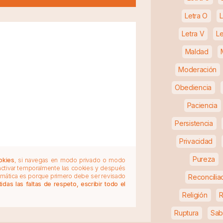
Letra O
L
Letra V
Le
Maldad
Moderación
Obediencia
Paciencia
Persistencia
Privacidad
Pureza
okies
, si navegas en modo privado o modo
 activar temporalmente las cookies y después
tomática es porque primero debe ser revisado
Reconcilia
das las faltas de respeto, escribir todo el
Religión
Ruptura
Sab