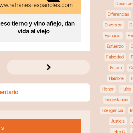
Desespe
Diferencias
eso tierno y vino añejo, dan
Diversión
D
vida al viejo
Ejercicio
En
Esfuerzo
E
Falsedad
F
Futuro
G
Hambre
H
Honor
Huída
entario
Inconstancia
Inteligencia
I
Justicia
os
Letra G